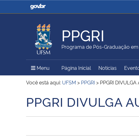
Casa Civil
Ministério da Justiça e
Segurança Pública
PPGRI
Ministério da Agricultura,
Ministério da Educação
Programa de Pós-Graduação em R
Pecuária e Abastecimento
Menu Principal do Sítio
Menu
Página Inicial
Notícias
Event
Ministério do Meio Ambiente
Ministério do Turismo
Você está aqui:
UFSM
>
PPGRI
>
PPGRI DIVULGA
PPGRI DIVULGA A
Início do conteúdo
Secretaria de Governo
Gabinete de Segurança
Institucional