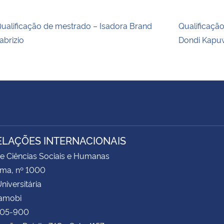
ualificação de mestrado – Isadora Brand
Qualificaçã
abrizio
Dondi Kapu
ELAÇÕES INTERNACIONAIS
e Ciências Sociais e Humanas
ima, nº 1000
niversitária
Camobi
105-900