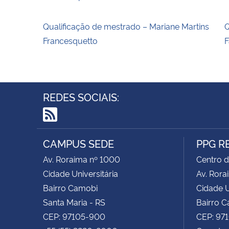
Qualificação de mestrado – Mariane Martins
Q
Francesquetto
F
REDES SOCIAIS:
RSS
CAMPUS SEDE
PPG R
Av. Roraima nº 1000
Centro d
Cidade Universitária
Av. Rora
Bairro Camobi
Cidade U
Santa Maria - RS
Bairro 
CEP: 97105-900
CEP: 97