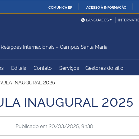
COMUNICA BR
ACESSO À INFORMAÇÃO
Ministério da Defesa
Ministério das Relações
Mini
IR
LANGUAGES
INTERNATI
Exteriores
PARA
O
Ministério da Cidadania
Ministério da Saúde
Mini
CONTEÚDO
elações Internacionais – Campus Santa Maria
os
Editais
Contato
Serviços
Gestores do sítio
Ministério do
Controladoria-Geral da
Mini
Desenvolvimento Regional
União
Famí
 AULA INAUGURAL 2025
Hum
ULA INAUGURAL 2025
Advocacia-Geral da União
Banco Central do Brasil
Plan
Publicado em
20/03/2025, 9h38