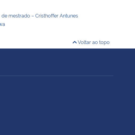
o de mestrado – Cristhoffer Antunes
wa
Voltar ao topo