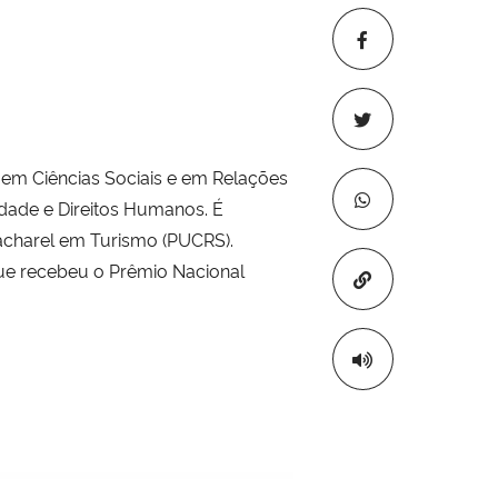
em Ciências Sociais e em Relações
dade e Direitos Humanos. É
acharel em Turismo (PUCRS).
 que recebeu o Prêmio Nacional
Copiar para áre