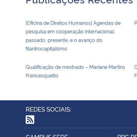
[Oficina de Direitos Humanos] Agendas de
P
pesquisa em cooperação internacional:
passado, presente, e o avanço do
filantrocapitalismo
Qualificação de mestrado – Mariane Martins
Q
Francesquetto
F
REDES SOCIAIS:
RSS
CAMPUS SEDE
PPG R