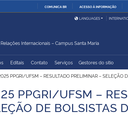
COMUNICA BR
ACESSO À INFORMAÇÃO
Ministério da Defesa
Ministério das Relações
Mini
IR
LANGUAGES
INTERNATI
Exteriores
PARA
O
Ministério da Cidadania
Ministério da Saúde
Mini
CONTEÚDO
elações Internacionais – Campus Santa Maria
os
Editais
Contato
Serviços
Gestores do sítio
Ministério do
Controladoria-Geral da
Mini
Desenvolvimento Regional
União
Famí
/2025 PPGRI/UFSM – RESULTADO PRELIMINAR – SELEÇÃO
Hum
025 PPGRI/UFSM – RE
Advocacia-Geral da União
Banco Central do Brasil
Plan
LEÇÃO DE BOLSISTAS