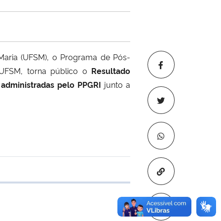
 Maria (UFSM), o Programa de Pós-
 UFSM, torna público o
Resultado
 administradas pelo PPGRI
junto a
Copiar para áre
e transferência