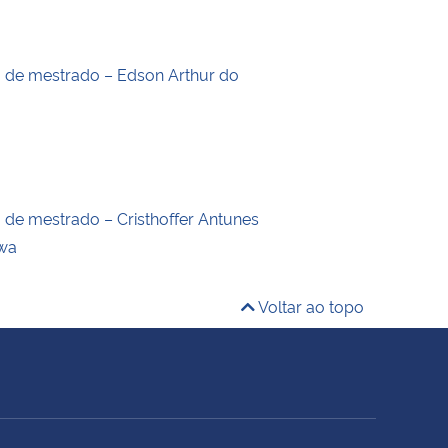
o de mestrado – Edson Arthur do
o de mestrado – Cristhoffer Antunes
wa
Voltar ao topo