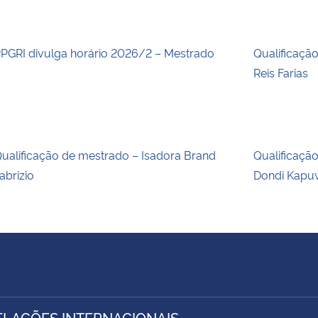
PGRI divulga horário 2026/2 – Mestrado
Qualificaçã
Reis Farias
ualificação de mestrado – Isadora Brand
Qualificaçã
abrizio
Dondi Kapu
ELAÇÕES INTERNACIONAIS