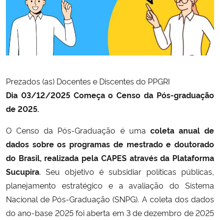
Secretaria-Geral
Secretaria de Governo
Gabinete de Segurança Institucional
Prezados (as) Docentes e Discentes do PPGRI
Dia 03/12/2025 Começa o Censo da Pós-graduação
Advocacia-Geral da União
de 2025.
Banco Central do Brasil
O Censo da Pós-Graduação é uma
coleta anual de
dados sobre os programas de mestrado e doutorado
Planalto
do Brasil, realizada pela CAPES através da Plataforma
Sucupira
. Seu objetivo é subsidiar políticas públicas,
planejamento estratégico e a avaliação do Sistema
Nacional de Pós-Graduação (SNPG). A coleta dos dados
do ano-base 2025 foi aberta em 3 de dezembro de 2025