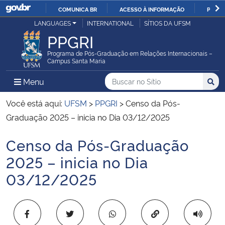
COMUNICA BR
ACESSO À INFORMAÇÃO
PARTI
Casa Civil
LANGUAGES
INTERNATIONAL
SÍTIOS DA UFSM
IR
PPGRI
PARA
Ministério da Justiça e Segurança Pública
O
Programa de Pós-Graduação em Relações Internacionais –
Campus Santa Maria
CONTEÚDO
Ministério da Defesa
Buscar no no Sítio
Busca
Busca:
Menu Principal do Sítio
Menu
Busc
Ministério das Relações Exteriores
Você está aqui:
UFSM
>
PPGRI
>
Censo da Pós-
Graduação 2025 – inicia no Dia 03/12/2025
Ministério da Economia
Censo da Pós-Graduação
Início do conteúdo
Ministério da Infraestrutura
2025 – inicia no Dia
03/12/2025
Ministério da Agricultura, Pecuária e Abastecimento
Ministério da Educação
Copiar para área 