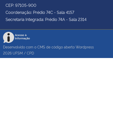
CEP: 97105-900
Coordenação: Prédio 74C - Sala 4157
Secretaria Integrada: Prédio 74A - Sala 2314
Acesso à
Informação
Desenvolvido com o CMS de código aberto
Wordpress
2026
UFSM
/
CPD