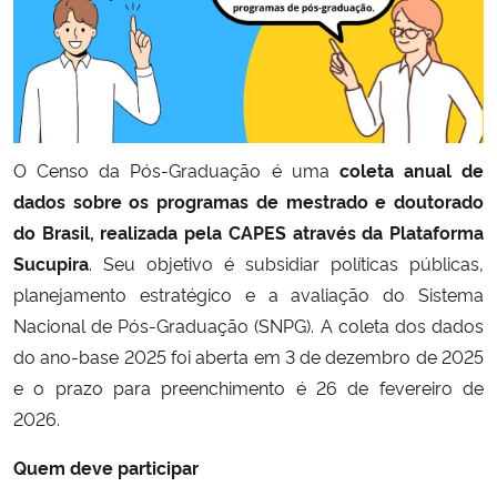
Secretaria-Geral
Secretaria de Governo
O Censo da Pós-Graduação é uma
coleta anual de
Gabinete de Segurança Institucional
dados sobre os programas de mestrado e doutorado
Advocacia-Geral da União
do Brasil, realizada pela CAPES através da Plataforma
Sucupira
. Seu objetivo é subsidiar políticas públicas,
Banco Central do Brasil
planejamento estratégico e a avaliação do Sistema
Nacional de Pós-Graduação (SNPG). A coleta dos dados
Planalto
do ano-base 2025 foi aberta em 3 de dezembro de 2025
e o prazo para preenchimento é 26 de fevereiro de
2026.
Quem deve participar