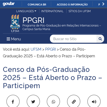
COMUNICA BR
ACESSO À INFORMAÇÃO
PARTI
Casa Civil
LANGUAGES
INTERNATIONAL
SÍTIOS DA UFSM
IR
PPGRI
PARA
Ministério da Justiça e Segurança Pública
O
Programa de Pós-Graduação em Relações Internacionais –
Campus Santa Maria
CONTEÚDO
Ministério da Defesa
Buscar no no Sítio
Busca
Busca:
Menu Principal do Sítio
Menu
Busc
Ministério das Relações Exteriores
Você está aqui:
UFSM
>
PPGRI
>
Censo da Pós-
Graduação 2025 – Está Aberto o Prazo – Participem
Ministério da Economia
Censo da Pós-Graduação
Início do conteúdo
Ministério da Infraestrutura
2025 – Está Aberto o Prazo –
Participem
Ministério da Agricultura, Pecuária e Abastecimento
Ministério da Educação
Copiar para área 