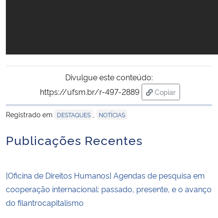
Divulgue este conteúdo:
https://ufsm.br/r-497-2889
Copiar
para área de tran
Registrado em
,
DESTAQUES
NOTÍCIAS
Publicações Recentes
[Oficina de Direitos Humanos] Agendas de pesquisa em
cooperação internacional: passado, presente, e o avanço
do filantrocapitalismo