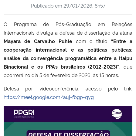
Publicado em
29/01/2026, 8h57
Ministério da Cidadania
Ministério da Saúde
O Programa de Pós-Graduação em Relações
Internacionais divulga a defesa de dissertação da aluna
Ministério de Minas e Energia
Mayara de Carvalho Puhle
com o título
“Entre a
cooperação internacional e as políticas públicas:
Ministério da Ciência, Tecnologia, Inovações e Comunicações
análise da convergência programática entre a Itaipu
Binacional e os PPA’s brasileiros (2012-2023)”
, que
Ministério do Meio Ambiente
ocorrerá no dia 5 de fevereiro de 2026, às 15 horas.
Ministério do Turismo
Defesa por videoconferência, acesso pelo link:
https://meet.google.com/auj-fbgp-qyg
Ministério do Desenvolvimento Regional
Controladoria-Geral da União
Ministério da Mulher, da Família e dos Direitos Humanos