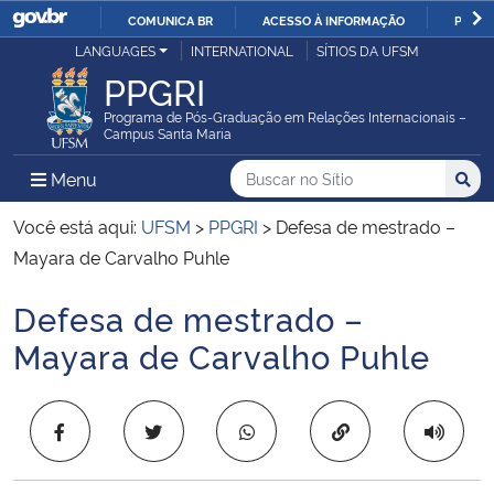
COMUNICA BR
ACESSO À INFORMAÇÃO
PARTI
Casa Civil
LANGUAGES
INTERNATIONAL
SÍTIOS DA UFSM
IR
PPGRI
PARA
Ministério da Justiça e Segurança Pública
O
Programa de Pós-Graduação em Relações Internacionais –
Campus Santa Maria
CONTEÚDO
Ministério da Defesa
Buscar no no Sítio
Busca
Busca:
Menu Principal do Sítio
Menu
Busc
Ministério das Relações Exteriores
Você está aqui:
UFSM
>
PPGRI
>
Defesa de mestrado –
Mayara de Carvalho Puhle
Ministério da Economia
Defesa de mestrado –
Início do conteúdo
Ministério da Infraestrutura
Mayara de Carvalho Puhle
Ministério da Agricultura, Pecuária e Abastecimento
Copiar para área 
Ministério da Educação