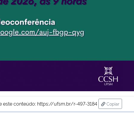
e este conteúdo:
https://ufsm.br/r-497-3184
Copiar
para área de