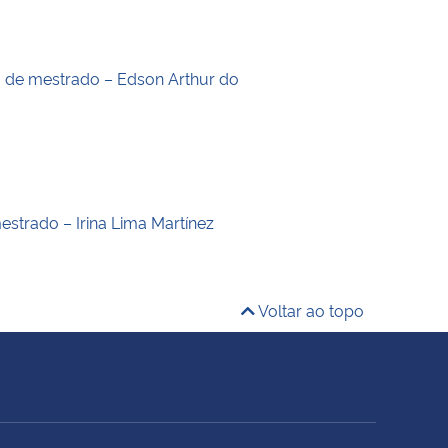
o de mestrado – Edson Arthur do
estrado – Irina Lima Martínez
Voltar ao topo