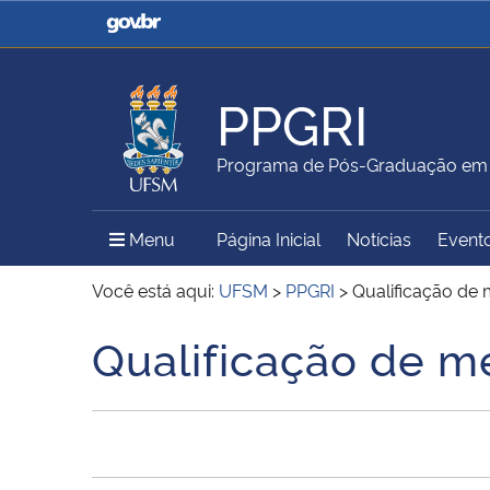
Casa Civil
Ministério da Justiça e
Segurança Pública
PPGRI
Ministério da Agricultura,
Ministério da Educação
Programa de Pós-Graduação em R
Pecuária e Abastecimento
Menu Principal do Sítio
Menu
Página Inicial
Notícias
Event
Ministério do Meio Ambiente
Ministério do Turismo
Você está aqui:
UFSM
>
PPGRI
>
Qualificação de 
Qualificação de m
Início do conteúdo
Secretaria de Governo
Gabinete de Segurança
Institucional