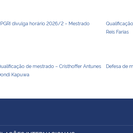
PGRI divulga horário 2026/2 – Mestrado
Qualificaçã
Reis Farias
ualificação de mestrado – Cristhoffer Antunes
Defesa de m
ondi Kapuwa