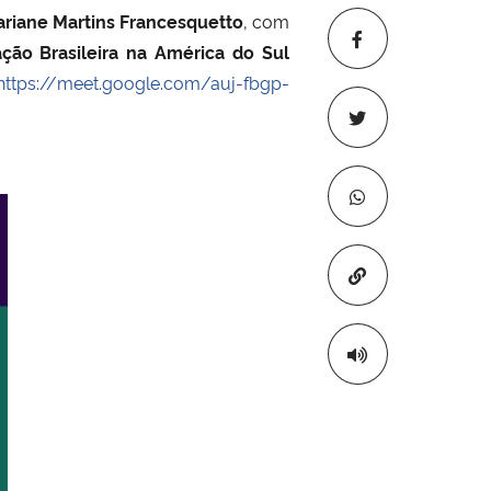
riane Martins Francesquetto
, com
ação Brasileira na América do Sul
https://meet.google.com/auj-
fbgp-
Copiar para áre