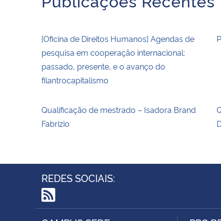
Publicações Recentes
[Oficina de Direitos Humanos] Agendas de
P
pesquisa em cooperação internacional:
passado, presente, e o avanço do
filantrocapitalismo
Qualificação de mestrado – Isadora Brand
Q
Fabrizio
D
REDES SOCIAIS:
RSS