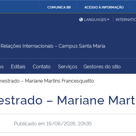
COMUNICA BR
ACESSO À INFORMAÇÃO
Ministério da Defesa
Ministério das Relações
Mini
IR
LANGUAGES
INTERNATI
Exteriores
PARA
O
Ministério da Cidadania
Ministério da Saúde
Mini
CONTEÚDO
elações Internacionais – Campus Santa Maria
os
Editais
Contato
Serviços
Gestores do sítio
Ministério do
Controladoria-Geral da
Mini
Desenvolvimento Regional
União
Famí
mestrado – Mariane Martins Francesquetto
Hum
estrado – Mariane Mart
Advocacia-Geral da União
Banco Central do Brasil
Plan
Publicado em
19/06/2026, 10h35