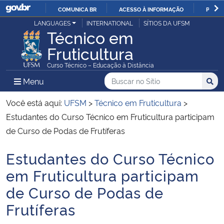
COMUNICA BR
ACESSO À INFORMAÇÃO
PARTI
Casa Civil
LANGUAGES
INTERNATIONAL
SÍTIOS DA UFSM
IR
Técnico em
PARA
Fruticultura
Ministério da Justiça e Segurança Pública
O
Curso Técnico – Educação à Distância
CONTEÚDO
Ministério da Defesa
Buscar no no Sítio
Busca
Busca:
Menu Principal do Sítio
Menu
Busc
Ministério das Relações Exteriores
Você está aqui:
UFSM
>
Técnico em Fruticultura
>
Estudantes do Curso Técnico em Fruticultura participam
Ministério da Economia
de Curso de Podas de Frutíferas
Estudantes do Curso Técnico
Ministério da Infraestrutura
Início do conteúdo
em Fruticultura participam
Ministério da Agricultura, Pecuária e Abastecimento
de Curso de Podas de
Frutíferas
Ministério da Educação