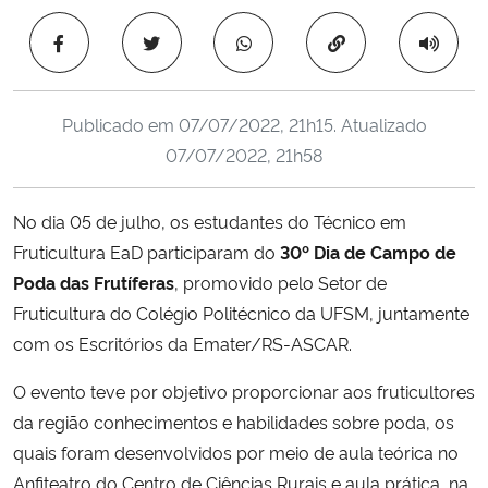
Ministério da Cidadania
Copiar para área 
Ministério da Saúde
Publicado em
07/07/2022, 21h15
. Atualizado
Ministério de Minas e Energia
07/07/2022, 21h58
Ministério da Ciência, Tecnologia, Inovações e Comunicações
No dia 05 de julho, os estudantes do Técnico em
Fruticultura EaD participaram do
30º Dia de Campo de
Ministério do Meio Ambiente
Poda das Frutíferas
, promovido pelo Setor de
Ministério do Turismo
Fruticultura do Colégio Politécnico da UFSM, juntamente
com os Escritórios da Emater/RS-ASCAR.
Ministério do Desenvolvimento Regional
O evento teve por objetivo proporcionar aos fruticultores
da região conhecimentos e habilidades sobre poda, os
Controladoria-Geral da União
quais foram desenvolvidos por meio de aula teórica no
Anfiteatro do Centro de Ciências Rurais e aula prática, na
Ministério da Mulher, da Família e dos Direitos Humanos