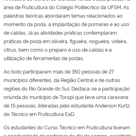
área de Fruticultura do Colégio Politécnico da UFSM. As
Secretaria-Geral
palestras teóricas abordaram temas relacionados ao
momento da poda, à implantação de pomares e ao uso
Secretaria de Governo
de caldas. Já as atividades práticas contemplaram
práticas de poda em oliveira, figueira, nogueira, videira,
Gabinete de Segurança Institucional
citrus, bem como o preparo e uso de caldas e a
utilização de ferramentas de podas.
Advocacia-Geral da União
Ao todo participaram mais de 350 pessoas de 27
Banco Central do Brasil
municípios diferentes, da Região Central e de outras
regiões do Rio Grande do Sul. Destaca-se a participação
Planalto
oriunda do município de Toropi que teve uma caravana
de 15 pessoas, lideradas pelo estudante Anderson Kurtz,
do Técnico em Fruticultura EaD.
Os estudantes do Curso Técnico em Fruticultura tiveram
a oportunidade de participar do dia de campo, assistindo