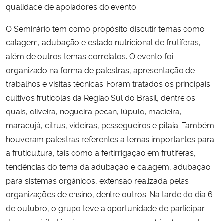
qualidade de apoiadores do evento.
Secretaria-Geral
O Seminário tem como propósito discutir temas como
calagem, adubação e estado nutricional de frutíferas,
Secretaria de Governo
além de outros temas correlatos. O evento foi
organizado na forma de palestras, apresentação de
Gabinete de Segurança Institucional
trabalhos e visitas técnicas. Foram tratados os principais
cultivos frutícolas da Região Sul do Brasil, dentre os
Advocacia-Geral da União
quais, oliveira, nogueira pecan, lúpulo, macieira,
maracujá, citrus, videiras, pessegueiros e pitaia. Também
Banco Central do Brasil
houveram palestras referentes a temas importantes para
a fruticultura, tais como a fertirrigação em frutíferas,
Planalto
tendências do tema da adubação e calagem, adubação
para sistemas orgânicos, extensão realizada pelas
organizações de ensino, dentre outros. Na tarde do dia 6
de outubro, o grupo teve a oportunidade de participar