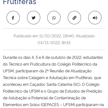
Frutíferas
Ministério da Cidadania
Copiar para área 
Ministério da Saúde
Ministério de Minas e Energia
Publicado em
11/10/2022, 19h40
. Atualizado
03/11/2022, 8h33
Ministério da Ciência, Tecnologia, Inovações e Comunicações
Ministério do Meio Ambiente
Durante os dias 4, 5 e 6 de outubro de 2022, estudantes
do Técnico em Fruticultura do Colégio Politécnico da
Ministério do Turismo
UFSM, participaram da 2ª Reunião de Atualização
Técnica sobre Calagem e Adubação em Frutíferas, que
Ministério do Desenvolvimento Regional
aconteceu em Caçador, Santa Catarina (SC). O Colégio
Politécnico da UFSM e o Grupo de Estudos de Predição
Controladoria-Geral da União
de Adubação e Potencial de Contaminação de
Elementos em Solos (GEPACES – UFSM) participaram na
Ministério da Mulher, da Família e dos Direitos Humanos