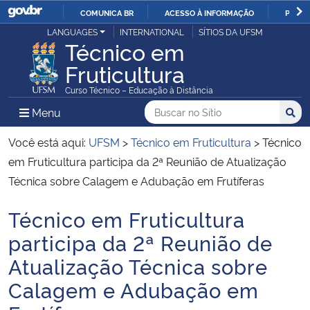
COMUNICA BR
ACESSO À INFORMAÇÃO
PARTI
Casa Civil
LANGUAGES
INTERNATIONAL
SÍTIOS DA UFSM
IR
Técnico em
PARA
Fruticultura
Ministério da Justiça e Segurança Pública
O
Curso Técnico – Educação à Distância
CONTEÚDO
Ministério da Defesa
Buscar no no Sítio
Busca
Busca:
Menu Principal do Sítio
Menu
Busc
Ministério das Relações Exteriores
Você está aqui:
UFSM
>
Técnico em Fruticultura
>
Técnico
em Fruticultura participa da 2ª Reunião de Atualização
Ministério da Economia
Técnica sobre Calagem e Adubação em Frutíferas
Técnico em Fruticultura
Ministério da Infraestrutura
Início do conteúdo
participa da 2ª Reunião de
Ministério da Agricultura, Pecuária e Abastecimento
Atualização Técnica sobre
Calagem e Adubação em
Ministério da Educação