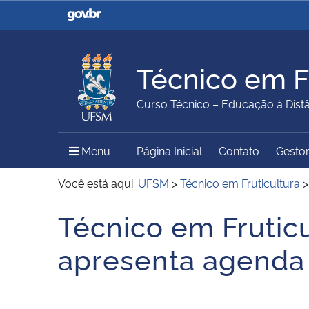
Casa Civil
Ministério da Justiça e
Segurança Pública
Técnico em Fr
Ministério da Agricultura,
Ministério da Educação
Curso Técnico – Educação à Dist
Pecuária e Abastecimento
Menu Principal do Sítio
Menu
Página Inicial
Contato
Gestor
Ministério do Meio Ambiente
Ministério do Turismo
Você está aqui:
UFSM
>
Técnico em Fruticultura
Técnico em Frutic
Início do conteúdo
Secretaria de Governo
Gabinete de Segurança
apresenta agenda 
Institucional