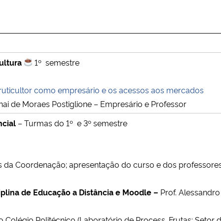
ultura
1º semestre
fruticultor como empresário e os acessos aos mercados
ionai de Moraes Postiglione – Empresário e Professor
cial
– Turmas do 1º e 3º semestre
s da Coordenação; apresentação do curso e dos professore
ciplina de Educação a Distância e Moodle –
Prof. Alessandro
o Colégio Politécnico (Laboratório de Process. Frutas; Setor de