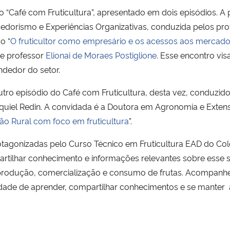
o “Café com Fruticultura”, apresentado em dois episódios. A
endedorismo e Experiências Organizativas, conduzida pelos 
o “
O fruticultor como empresário e os acessos aos mercad
 e professor
Elionai de Moraes Postiglione
. Esse encontro vi
ndedor do setor.
utro episódio do Café com Fruticultura, desta vez, conduzido
equiel Redin. A convidada é a Doutora em Agronomia e Exten
ão Rural com foco em fruticultura
”.
rotagonizadas pelo Curso Técnico em Fruticultura EAD do Col
partilhar conhecimento e informações relevantes sobre esse 
 produção, comercialização e consumo de frutas. Acompanhe 
dade de aprender, compartilhar conhecimentos e se manter at