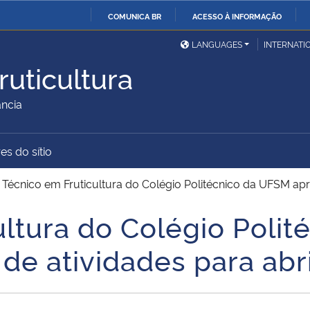
COMUNICA BR
ACESSO À INFORMAÇÃO
Ministério da Defesa
Ministério das Relações
Mini
IR
LANGUAGES
INTERNATI
Exteriores
PARA
uticultura
O
Ministério da Cidadania
Ministério da Saúde
Mini
CONTEÚDO
ância
es do sítio
Ministério do
Controladoria-Geral da
Mini
Desenvolvimento Regional
União
Famí
>
Técnico em Fruticultura do Colégio Politécnico da UFSM apr
Hum
ultura do Colégio Poli
Advocacia-Geral da União
Banco Central do Brasil
Plan
de atividades para abr