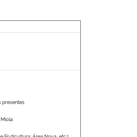
s presentes
 Miola
 Fruticultura; Área Nova, etc.);