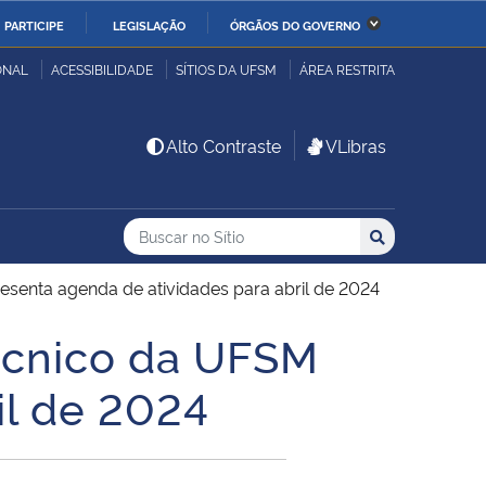
PARTICIPE
LEGISLAÇÃO
ÓRGÃOS DO GOVERNO
stério da Economia
Ministério da Infraestrutura
ONAL
ACESSIBILIDADE
SÍTIOS DA UFSM
ÁREA RESTRITA
stério de Minas e Energia
Ministério da Ciência,
Alto Contraste
VLibras
Tecnologia, Inovações e
Comunicações
Buscar no no Sítio
Busca
Busca:
Buscar
stério da Mulher, da
Secretaria-Geral
lia e dos Direitos
esenta agenda de atividades para abril de 2024
anos
técnico da UFSM
alto
il de 2024