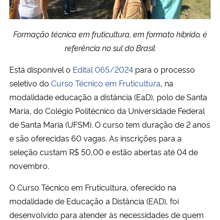
Secretaria-Geral
Formação técnica em fruticultura, em formato híbrido, é
referência no sul do Brasil
Secretaria de Governo
Está disponível o
Edital 065/2024
para o processo
Gabinete de Segurança Institucional
seletivo do
Curso Técnico em Fruticultura
, na
modalidade educação a distância (EaD), polo de Santa
Advocacia-Geral da União
Maria, do Colégio Politécnico da Universidade Federal
de Santa Maria (UFSM). O curso tem duração de 2 anos
Banco Central do Brasil
e são oferecidas 60 vagas. As inscrições para a
seleção custam R$ 50,00 e estão abertas até 04 de
Planalto
novembro.
O Curso Técnico em Fruticultura, oferecido na
modalidade de Educação a Distância (EAD), foi
desenvolvido para atender às necessidades de quem