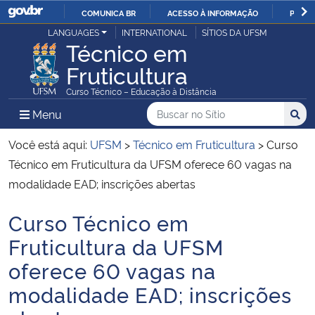
COMUNICA BR
ACESSO À INFORMAÇÃO
PARTI
Casa Civil
LANGUAGES
INTERNATIONAL
SÍTIOS DA UFSM
IR
Técnico em
PARA
Fruticultura
Ministério da Justiça e Segurança Pública
O
Curso Técnico – Educação à Distância
CONTEÚDO
Ministério da Defesa
Buscar no no Sítio
Busca
Busca:
Menu Principal do Sítio
Menu
Busc
Ministério das Relações Exteriores
Você está aqui:
UFSM
>
Técnico em Fruticultura
>
Curso
Técnico em Fruticultura da UFSM oferece 60 vagas na
Ministério da Economia
modalidade EAD; inscrições abertas
Curso Técnico em
Ministério da Infraestrutura
Início do conteúdo
Fruticultura da UFSM
Ministério da Agricultura, Pecuária e Abastecimento
oferece 60 vagas na
modalidade EAD; inscrições
Ministério da Educação