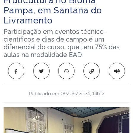
Ministério da Cidadania
Pampa, em Santana do
Livramento
Ministério da Saúde
Participação em eventos técnico-
Ministério de Minas e Energia
científicos e dias de campo é um
diferencial do curso, que tem 75% das
aulas na modalidade EAD
Ministério da Ciência, Tecnologia, Inovações e Comunicações
Ministério do Meio Ambiente
Copiar para área 
Ministério do Turismo
Publicado em
09/09/2024, 14h12
Ministério do Desenvolvimento Regional
Controladoria-Geral da União
Ministério da Mulher, da Família e dos Direitos Humanos