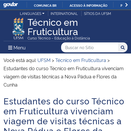
COMUNICA BR
ACESSO À INFORMAÇÃO
PARTI
Casa Civil
LANGUAGES
INTERNATIONAL
SÍTIOS DA UFSM
IR
Técnico em
PARA
Fruticultura
Ministério da Justiça e Segurança Pública
O
Curso Técnico – Educação à Distância
CONTEÚDO
Ministério da Defesa
Buscar no no Sítio
Busca
Busca:
Menu Principal do Sítio
Menu
Busc
Ministério das Relações Exteriores
Você está aqui:
UFSM
>
Técnico em Fruticultura
>
Estudantes do curso Técnico em Fruticultura vivenciam
Ministério da Economia
viagem de visitas técnicas a Nova Pádua e Flores da
Cunha
Ministério da Infraestrutura
Estudantes do curso Técnico
Início do conteúdo
Ministério da Agricultura, Pecuária e Abastecimento
em Fruticultura vivenciam
viagem de visitas técnicas a
Ministério da Educação
Nova Pádua e Flores da