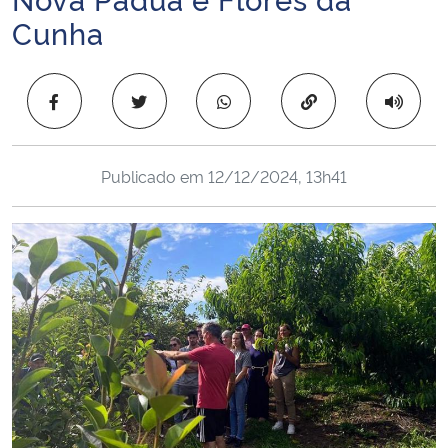
Ministério da Cidadania
Cunha
Ministério da Saúde
Copiar para área 
Ministério de Minas e Energia
Publicado em
12/12/2024, 13h41
Ministério da Ciência, Tecnologia, Inovações e Comunicações
Ministério do Meio Ambiente
Ministério do Turismo
Ministério do Desenvolvimento Regional
Controladoria-Geral da União
Ministério da Mulher, da Família e dos Direitos Humanos