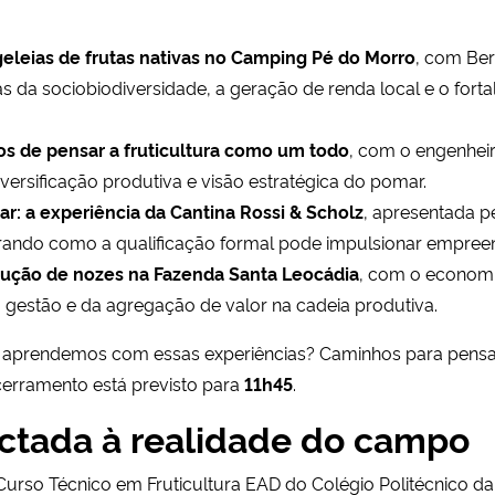
geleias de frutas nativas no Camping Pé do Morro
, com Ber
 da sociobiodiversidade, a geração de renda local e o fortal
fios de pensar a fruticultura como um todo
, com o engenhei
diversificação produtiva e visão estratégica do pomar.
ar: a experiência da Cantina Rossi & Scholz
, apresentada pe
rando como a qualificação formal pode impulsionar empreen
odução de nozes na Fazenda Santa Leocádia
, com o econom
a gestão e da agregação de valor na cadeia produtiva.
ue aprendemos com essas experiências? Caminhos para pensar
ncerramento está previsto para
11h45
.
ctada à realidade do campo
Curso Técnico em Fruticultura EAD do Colégio Politécnico