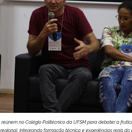
 se reúnem no Colégio Politécnico da UFSM para debater a fruti
egional, integrando formação técnica e experiências reais do