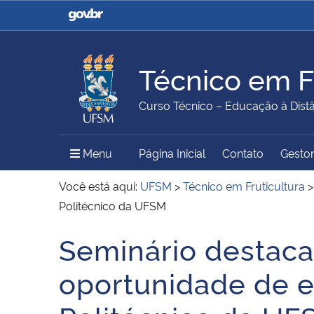
Casa Civil
Ministério da Justiça e
Segurança Pública
Técnico em Fr
Ministério da Agricultura,
Ministério da Educação
Curso Técnico – Educação à Dist
Pecuária e Abastecimento
Menu Principal do Sítio
Menu
Página Inicial
Contato
Gestor
Ministério do Meio Ambiente
Ministério do Turismo
Você está aqui:
UFSM
>
Técnico em Fruticultura
Politécnico da UFSM
Seminário destaca
Secretaria de Governo
Gabinete de Segurança
Início do conteúdo
Institucional
oportunidade de 