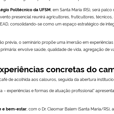
légio Politécnico da UFSM
, em Santa Maria (RS), será palco
evento presencial reunirá agricultores, fruticultores, técnicos
a EAD, consolidando-se como um espaço estratégico de integ
o prévia, o seminário propõe uma imersão em experiências re
primária: envolve saúde, qualidade de vida, agregação de va
experiências concretas do ca
afé de acolhida aos calouros, seguida da abertura instituci
ura – experiências e formas de atuação profissional” apresent
e e bem-estar
, com o Dr. Cleomar Balem (Santa Maria/RS), 