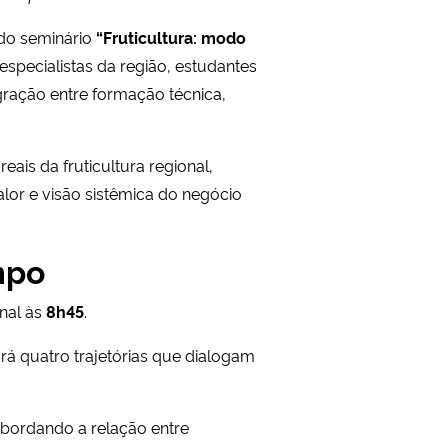
 do seminário
“Fruticultura: modo
, especialistas da região, estudantes
ração entre formação técnica,
ais da fruticultura regional,
lor e visão sistêmica do negócio
mpo
onal às
8h45
.
ará quatro trajetórias que dialogam
abordando a relação entre