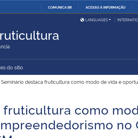
COMUNICA BR
ACESSO À INFORMAÇÃO
Ministério da Defesa
Ministério das Relações
Mini
IR
LANGUAGES
INTERNATI
Exteriores
PARA
uticultura
O
Ministério da Cidadania
Ministério da Saúde
Mini
CONTEÚDO
ância
es do sítio
Ministério do
Controladoria-Geral da
Mini
Desenvolvimento Regional
União
Famí
>
Seminário destaca fruticultura como modo de vida e opor
Hum
 fruticultura como mod
Advocacia-Geral da União
Banco Central do Brasil
Plan
empreendedorismo no 