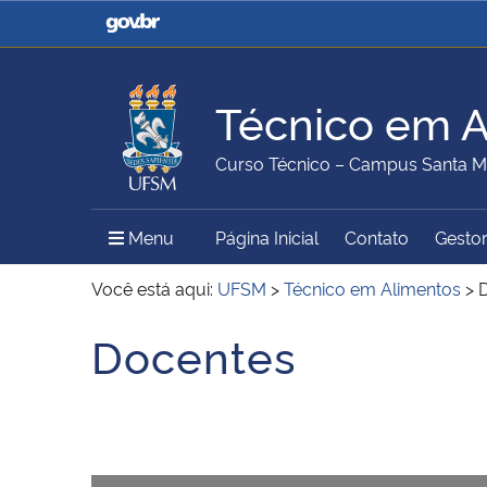
Casa Civil
Ministério da Justiça e
Segurança Pública
Técnico em A
Ministério da Agricultura,
Ministério da Educação
Curso Técnico – Campus Santa M
Pecuária e Abastecimento
Menu Principal do Sítio
Menu
Página Inicial
Contato
Gestor
Ministério do Meio Ambiente
Ministério do Turismo
Você está aqui:
UFSM
>
Técnico em Alimentos
>
Docentes
Início do conteúdo
Secretaria de Governo
Gabinete de Segurança
Institucional