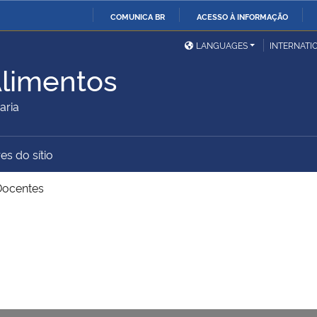
COMUNICA BR
ACESSO À INFORMAÇÃO
Ministério da Defesa
Ministério das Relações
Mini
IR
LANGUAGES
INTERNATI
Exteriores
PARA
limentos
O
Ministério da Cidadania
Ministério da Saúde
Mini
CONTEÚDO
aria
es do sítio
Ministério do
Controladoria-Geral da
Mini
Desenvolvimento Regional
União
Famí
Docentes
Hum
Advocacia-Geral da União
Banco Central do Brasil
Plan