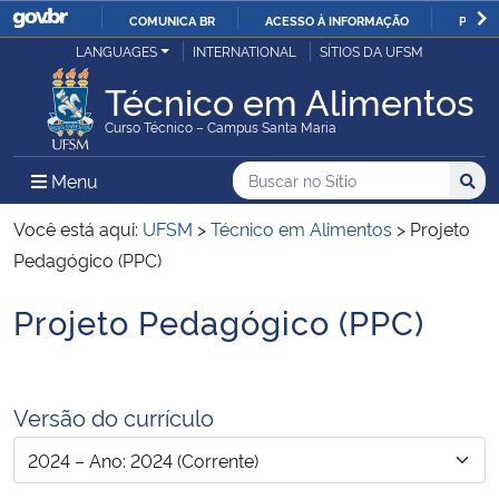
COMUNICA BR
ACESSO À INFORMAÇÃO
PARTI
Casa Civil
LANGUAGES
INTERNATIONAL
SÍTIOS DA UFSM
IR
PARA
Técnico em Alimentos
Ministério da Justiça e Segurança Pública
O
Curso Técnico – Campus Santa Maria
CONTEÚDO
Ministério da Defesa
Buscar no no Sítio
Busca
Busca:
Menu Principal do Sítio
Menu
Busc
Ministério das Relações Exteriores
Você está aqui:
UFSM
>
Técnico em Alimentos
>
Projeto
Pedagógico (PPC)
Ministério da Economia
Projeto Pedagógico (PPC)
Início do conteúdo
Ministério da Infraestrutura
Ministério da Agricultura, Pecuária e Abastecimento
Versão do currículo
Ministério da Educação