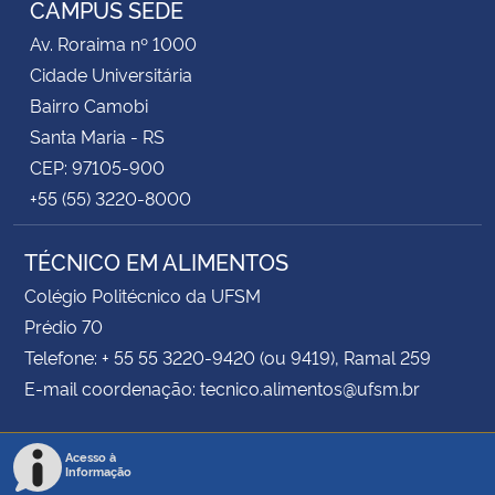
CAMPUS SEDE
Av. Roraima nº 1000
Secretaria-Geral
Cidade Universitária
Bairro Camobi
Secretaria de Governo
Santa Maria - RS
CEP: 97105-900
Gabinete de Segurança Institucional
+55 (55) 3220-8000
Advocacia-Geral da União
TÉCNICO EM ALIMENTOS
Banco Central do Brasil
Colégio Politécnico da UFSM
Prédio 70
Planalto
Telefone: + 55 55 3220-9420 (ou 9419), Ramal 259
E-mail coordenação: tecnico.alimentos@ufsm.br
Acesso à
Informação