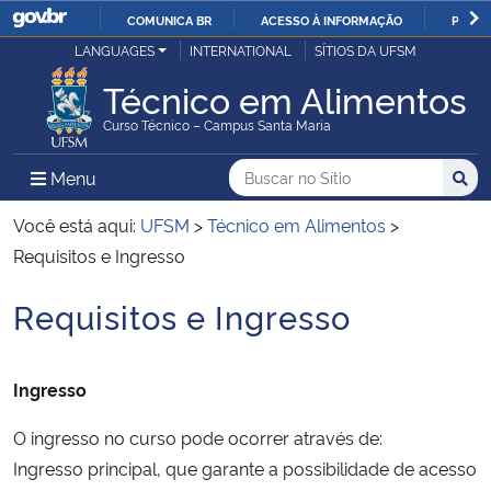
COMUNICA BR
ACESSO À INFORMAÇÃO
PARTI
Casa Civil
LANGUAGES
INTERNATIONAL
SÍTIOS DA UFSM
IR
PARA
Técnico em Alimentos
Ministério da Justiça e Segurança Pública
O
Curso Técnico – Campus Santa Maria
CONTEÚDO
Ministério da Defesa
Buscar no no Sítio
Busca
Busca:
Menu Principal do Sítio
Menu
Busc
Ministério das Relações Exteriores
Você está aqui:
UFSM
>
Técnico em Alimentos
>
Requisitos e Ingresso
Ministério da Economia
Requisitos e Ingresso
Início do conteúdo
Ministério da Infraestrutura
Ingresso
Ministério da Agricultura, Pecuária e Abastecimento
O ingresso no curso pode ocorrer através de:
Ministério da Educação
Ingresso principal, que garante a possibilidade de acesso