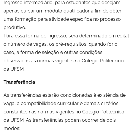
Ingresso intermediário, para estudantes que desejam
apenas cursar um módulo qualificador a fim de obter
Secretaria-Geral
uma formação para atividade específica no processo
produtivo.
Secretaria de Governo
Para essa forma de ingresso, será determinado em edital
o número de vagas, os pré-requisitos, quando for o
Gabinete de Segurança Institucional
caso, a forma de seleção e outras condições,
observadas as normas vigentes no Colégio Politécnico
Advocacia-Geral da União
da UFSM.
Banco Central do Brasil
Transferência
Planalto
As transferências estarão condicionadas à existência de
vaga, à compatibilidade curricular e demais critérios
constantes nas normas vigentes no Colégio Politécnico
da UFSM. As transferências podem ocorrer de dois
modos: