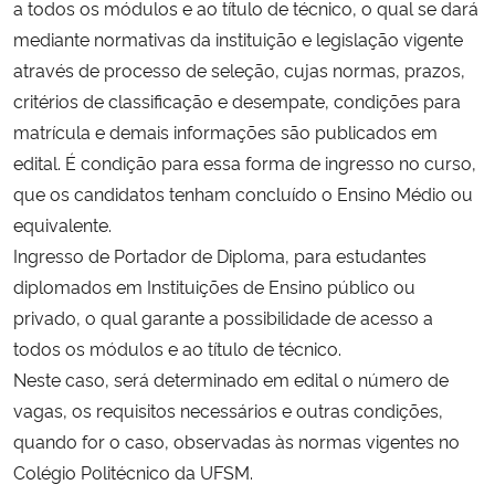
a todos os módulos e ao título de técnico, o qual se dará
Ministério da Cidadania
mediante normativas da instituição e legislação vigente
através de processo de seleção, cujas normas, prazos,
Ministério da Saúde
critérios de classificação e desempate, condições para
matrícula e demais informações são publicados em
Ministério de Minas e Energia
edital. É condição para essa forma de ingresso no curso,
que os candidatos tenham concluído o Ensino Médio ou
Ministério da Ciência, Tecnologia, Inovações e Comunicações
equivalente.
Ingresso de Portador de Diploma, para estudantes
Ministério do Meio Ambiente
diplomados em Instituições de Ensino público ou
Ministério do Turismo
privado, o qual garante a possibilidade de acesso a
todos os módulos e ao título de técnico.
Ministério do Desenvolvimento Regional
Neste caso, será determinado em edital o número de
vagas, os requisitos necessários e outras condições,
Controladoria-Geral da União
quando for o caso, observadas às normas vigentes no
Colégio Politécnico da UFSM.
Ministério da Mulher, da Família e dos Direitos Humanos