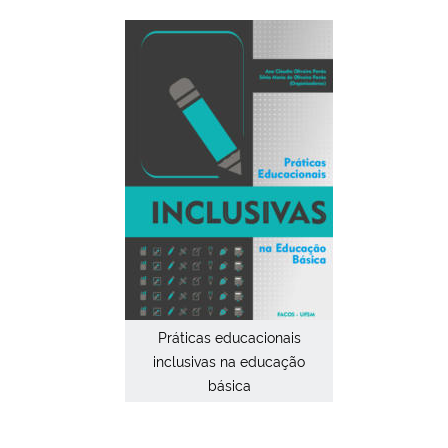
Ministério da Cidadania
Ministério da Saúde
Ministério de Minas e Energia
Ministério da Ciência, Tecnologia, Inovações e Comunicações
Ministério do Meio Ambiente
Ministério do Turismo
Ministério do Desenvolvimento Regional
Práticas educacionais
inclusivas na educação
básica
Controladoria-Geral da União
Ministério da Mulher, da Família e dos Direitos Humanos