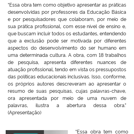
“Essa obra tem como objetivo apresentar as práticas
desenvolvidas por professores da Educação Básica
Secretaria-Geral
e por pesquisadores que colaboram, por meio de
sua prática profissional, com esse nível de ensino e,
Secretaria de Governo
que buscam incluir todos os estudantes, entendendo
que a exclusão pode ser motivada por diferentes
Gabinete de Segurança Institucional
aspectos do desenvolvimento do ser humano em
uma determinada cultura. A obra, com 18 trabalhos
de pesquisa, apresenta diferentes nuances de
Advocacia-Geral da União
atuação profissional, tendo em vista os pressupostos
das políticas educacionais inclusivas. Isso, conforme,
Banco Central do Brasil
os próprios autores descreveram ao apresentar o
resumo de suas pesquisas, cujas palavras-chave,
Planalto
ora apresentada por meio de uma nuvem de
palavras, ilustra a abertura dessa obra.”
(Apresentação)
“Essa obra tem como