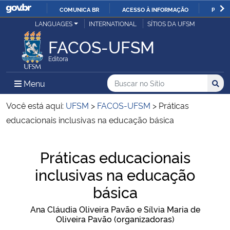
COMUNICA BR
ACESSO À INFORMAÇÃO
PARTI
Casa Civil
LANGUAGES
INTERNATIONAL
SÍTIOS DA UFSM
IR
PARA
FACOS-UFSM
Ministério da Justiça e Segurança Pública
O
Editora
CONTEÚDO
Ministério da Defesa
Buscar no no Sítio
Busca
Busca:
Menu Principal do Sítio
Menu
Busc
Ministério das Relações Exteriores
Você está aqui:
UFSM
>
FACOS-UFSM
>
Práticas
educacionais inclusivas na educação básica
Ministério da Economia
Início do conteúdo
Práticas educacionais
Ministério da Infraestrutura
inclusivas na educação
Ministério da Agricultura, Pecuária e Abastecimento
básica
Ana Cláudia Oliveira Pavão e Sílvia Maria de
Ministério da Educação
Oliveira Pavão (organizadoras)