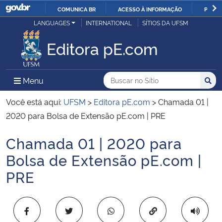
COMUNICA BR
ACESSO À INFORMAÇÃO
PARTI
Casa Civil
LANGUAGES
INTERNATIONAL
SÍTIOS DA UFSM
IR
PARA
Editora pE.com
Ministério da Justiça e Segurança Pública
O
CONTEÚDO
Ministério da Defesa
Buscar no no Sítio
Busca
Busca:
Menu Principal do Sítio
Menu
Busc
Ministério das Relações Exteriores
Você está aqui:
UFSM
>
Editora pE.com
>
Chamada 01 |
2020 para Bolsa de Extensão pE.com | PRE
Ministério da Economia
Chamada 01 | 2020 para
Início do conteúdo
Ministério da Infraestrutura
Bolsa de Extensão pE.com |
PRE
Ministério da Agricultura, Pecuária e Abastecimento
Ministério da Educação
Copiar para área 