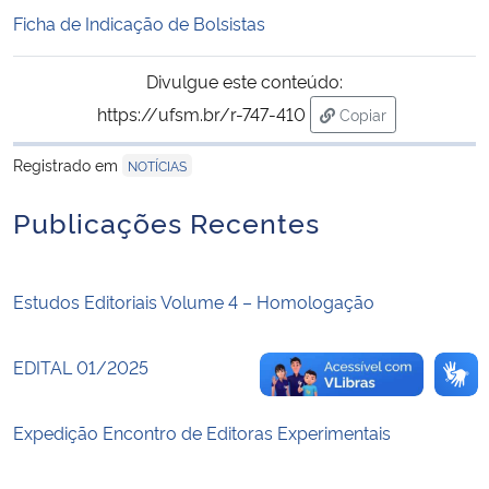
Ficha de Indicação de Bolsistas
Secretaria-Geral
Divulgue este conteúdo:
Secretaria de Governo
https://ufsm.br/r-747-410
Copiar
para área de trans
Registrado em
NOTÍCIAS
Gabinete de Segurança Institucional
Publicações Recentes
Advocacia-Geral da União
Banco Central do Brasil
Estudos Editoriais Volume 4 – Homologação
Planalto
EDITAL 01/2025
Expedição Encontro de Editoras Experimentais