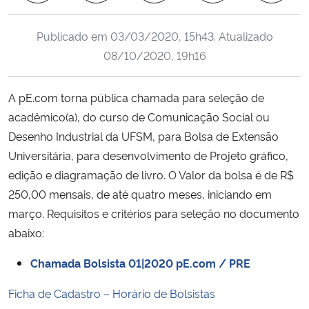
Ministério da Cidadania
Publicado em
03/03/2020, 15h43
. Atualizado
Ministério da Saúde
08/10/2020, 19h16
Ministério de Minas e Energia
A pE.com torna pública chamada para seleção de
acadêmico(a), do curso de Comunicação Social ou
Ministério da Ciência, Tecnologia, Inovações e Comunicações
Desenho Industrial da UFSM, para Bolsa de Extensão
Universitária, para desenvolvimento de Projeto gráfico,
Ministério do Meio Ambiente
edição e diagramação de livro. O Valor da bolsa é de R$
250,00 mensais, de até quatro meses, iniciando em
Ministério do Turismo
março. Requisitos e critérios para seleção no documento
abaixo:
Ministério do Desenvolvimento Regional
Chamada Bolsista 01|2020 pE.com / PRE
Controladoria-Geral da União
Ficha de Cadastro – Horário de Bolsistas
Ministério da Mulher, da Família e dos Direitos Humanos