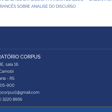
FRANCÊS SOBRE ANÁLISE DO DISCURSO
ATÓRIO CORPUS
E, sala 16.
Camobi
ria - RS
105-900
labcorpus1@gmail.com
5) 3220 8956