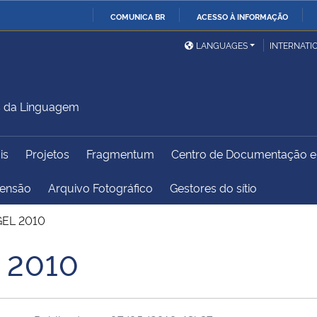
COMUNICA BR
ACESSO À INFORMAÇÃO
Ministério da Defesa
Ministério das Relações
Mini
IR
LANGUAGES
INTERNATI
Exteriores
PARA
O
Ministério da Cidadania
Ministério da Saúde
Mini
CONTEÚDO
s da Linguagem
is
Projetos
Fragmentum
Centro de Documentação 
Ministério do
Controladoria-Geral da
Mini
Desenvolvimento Regional
União
Famí
tensão
Arquivo Fotográfico
Gestores do sítio
Hum
 GEL 2010
Advocacia-Geral da União
Banco Central do Brasil
Plan
L 2010