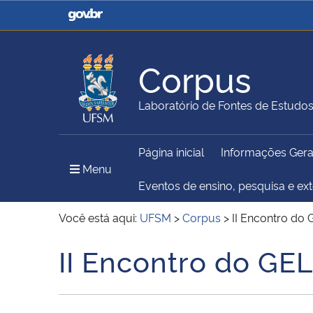
Casa Civil
Ministério da Justiça e
Segurança Pública
Corpus
Ministério da Agricultura,
Ministério da Educação
Laboratório de Fontes de Estudo
Pecuária e Abastecimento
Página inicial
Informações Gera
Ministério do Meio Ambiente
Ministério do Turismo
Menu Principal do Sítio
Menu
Eventos de ensino, pesquisa e ex
Você está aqui:
UFSM
>
Corpus
>
II Encontro do
Secretaria de Governo
Gabinete de Segurança
II Encontro do GE
Início do conteúdo
Institucional