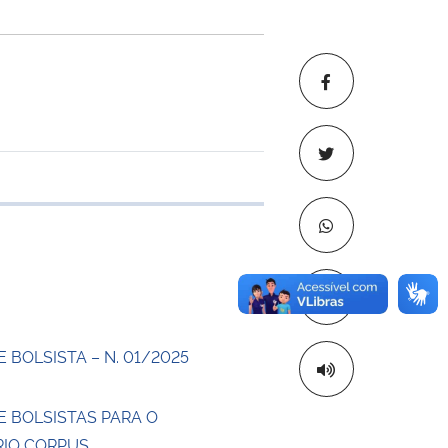
 transferência
Copiar para áre
 BOLSISTA – N. 01/2025
E BOLSISTAS PARA O
IO CORPUS