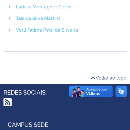
Ministério da Cidadania
Larissa Montagner Cervo
Taís da Silva Martins
Ministério da Saúde
Verli Fatima Petri da Silveira
Ministério de Minas e Energia
Ministério da Ciência, Tecnologia, Inovações e Comunicações
Ministério do Meio Ambiente
Voltar ao topo
Ministério do Turismo
REDES SOCIAIS:
Ministério do Desenvolvimento Regional
RSS
Controladoria-Geral da União
CAMPUS SEDE
Ministério da Mulher, da Família e dos Direitos Humanos