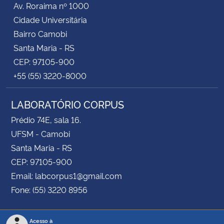
Av. Roraima nº 1000
Cidade Universitária
Secretaria-Geral
Bairro Camobi
Santa Maria - RS
Secretaria de Governo
CEP: 97105-900
+55 (55) 3220-8000
Gabinete de Segurança Institucional
LABORATÓRIO CORPUS
Advocacia-Geral da União
Prédio 74E, sala 16.
Banco Central do Brasil
UFSM - Camobi
Santa Maria - RS
Planalto
CEP: 97105-900
Email: labcorpus1@gmail.com
Fone: (55) 3220 8956
Acesso à