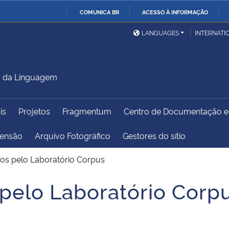
COMUNICA BR
ACESSO À INFORMAÇÃO
Ministério da Defesa
Ministério das Relações
Mini
IR
LANGUAGES
INTERNATI
Exteriores
PARA
O
Ministério da Cidadania
Ministério da Saúde
Mini
CONTEÚDO
s da Linguagem
is
Projetos
Fragmentum
Centro de Documentação 
Ministério do
Controladoria-Geral da
Mini
Desenvolvimento Regional
União
Famí
tensão
Arquivo Fotográfico
Gestores do sítio
Hum
dos pelo Laboratório Corpus
Advocacia-Geral da União
Banco Central do Brasil
Plan
 pelo Laboratório Corp