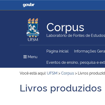
Casa Civil
Ministério da Justiça e
Segurança Pública
Corpus
Ministério da Agricultura,
Ministério da Educação
Laboratório de Fontes de Estudo
Pecuária e Abastecimento
Página inicial
Informações Gera
Ministério do Meio Ambiente
Ministério do Turismo
Menu Principal do Sítio
Menu
Eventos de ensino, pesquisa e ex
Você está aqui:
UFSM
>
Corpus
>
Livros produzi
Secretaria de Governo
Gabinete de Segurança
Livros produzidos
Início do conteúdo
Institucional