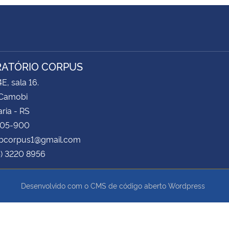
ATÓRIO CORPUS
E, sala 16.
Camobi
ria - RS
105-900
labcorpus1@gmail.com
5) 3220 8956
Desenvolvido com o CMS de código aberto
Wordpress