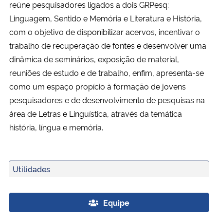
reúne pesquisadores ligados a dois GRPesq:
Ministério da Cidadania
Linguagem, Sentido e Memória e Literatura e História,
com o objetivo de disponibilizar acervos, incentivar o
Ministério da Saúde
trabalho de recuperação de fontes e desenvolver uma
dinâmica de seminários, exposição de material,
Ministério de Minas e Energia
reuniões de estudo e de trabalho, enfim, apresenta-se
como um espaço propício à formação de jovens
Ministério da Ciência, Tecnologia, Inovações e Comunicações
pesquisadores e de desenvolvimento de pesquisas na
Ministério do Meio Ambiente
área de Letras e Linguística, através da temática
história, língua e memória.
Ministério do Turismo
Ministério do Desenvolvimento Regional
Utilidades
Controladoria-Geral da União
Equipe
Ministério da Mulher, da Família e dos Direitos Humanos