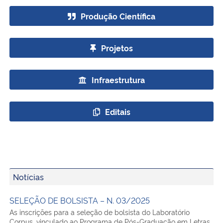
Produção Científica
Secretaria-Geral
Projetos
Secretaria de Governo
Gabinete de Segurança Institucional
Infraestrutura
Advocacia-Geral da União
Editais
Banco Central do Brasil
Planalto
Notícias
SELEÇÃO DE BOLSISTA – N. 03/2025
As inscrições para a seleção de bolsista do Laboratório
Corpus, vinculado ao Programa de Pós-Graduação em Letras