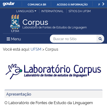
COMUNICA BR
ACESSO À INFORMAÇÃO
PARTI
Casa Civil
LANGUAGES
INTERNATIONAL
SÍTIOS DA UFSM
IR
PARA
Corpus
Ministério da Justiça e Segurança Pública
O
Laboratório de Fontes de Estudos da Linguagem
CONTEÚDO
Ministério da Defesa
Buscar no no Sítio
Busca
Busca:
Menu Principal do Sítio
Menu
Busc
Ministério das Relações Exteriores
Você está aqui:
UFSM
>
Corpus
Ministério da Economia
Início do conteúdo
Ministério da Infraestrutura
Banner1
Ministério da Agricultura, Pecuária e Abastecimento
Apresentação
Ministério da Educação
O Laboratório de Fontes de Estudo da Linguagem