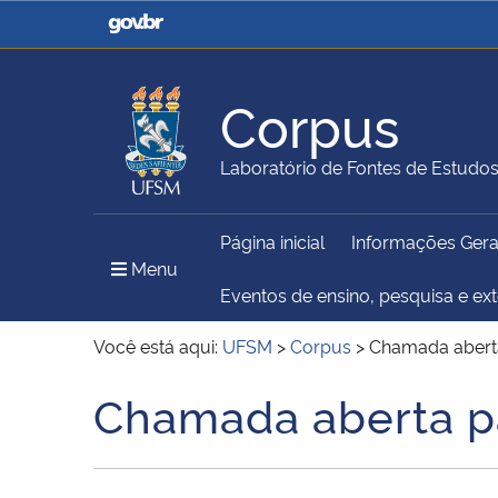
Casa Civil
Ministério da Justiça e
Segurança Pública
Corpus
Ministério da Agricultura,
Ministério da Educação
Laboratório de Fontes de Estudo
Pecuária e Abastecimento
Página inicial
Informações Gera
Ministério do Meio Ambiente
Ministério do Turismo
Menu Principal do Sítio
Menu
Eventos de ensino, pesquisa e ex
Você está aqui:
UFSM
>
Corpus
>
Chamada aberta 
Secretaria de Governo
Gabinete de Segurança
Chamada aberta pa
Início do conteúdo
Institucional