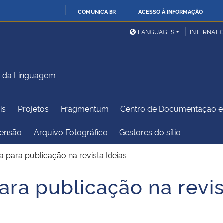
COMUNICA BR
ACESSO À INFORMAÇÃO
Ministério da Defesa
Ministério das Relações
Mini
IR
LANGUAGES
INTERNATI
Exteriores
PARA
O
Ministério da Cidadania
Ministério da Saúde
Mini
CONTEÚDO
s da Linguagem
is
Projetos
Fragmentum
Centro de Documentação 
Ministério do
Controladoria-Geral da
Mini
Desenvolvimento Regional
União
Famí
tensão
Arquivo Fotográfico
Gestores do sítio
Hum
para publicação na revista Ideias
Advocacia-Geral da União
Banco Central do Brasil
Plan
ra publicação na revis