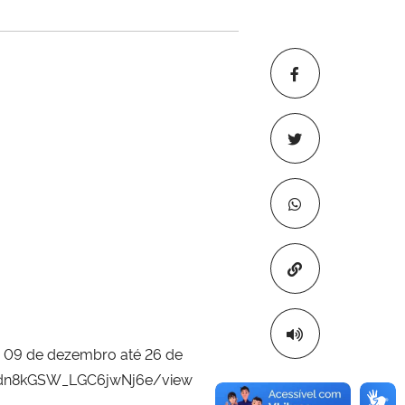
Copiar para áre
a 09 de dezembro até 26 de
Whp9dn8kGSW_LGC6jwNj6e/view