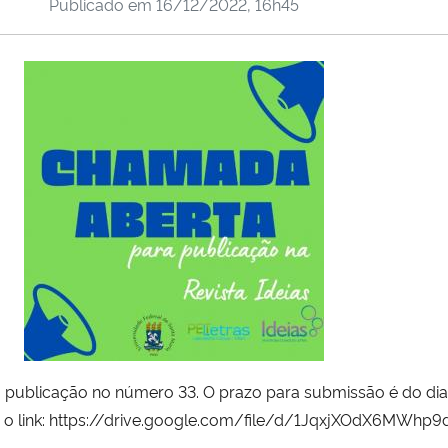
Publicado em
16/12/2022, 16h45
a publicação no número 33. O prazo para submissão é do di
sse o link: https://drive.google.com/file/d/1JqxjXOdX6M