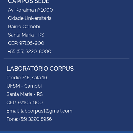
CAMPUS SEDE
Av. Roraima nº 1000
Secretaria-Geral
Cidade Universitária
Bairro Camobi
Secretaria de Governo
Santa Maria - RS
CEP: 97105-900
Gabinete de Segurança Institucional
+55 (55) 3220-8000
Advocacia-Geral da União
LABORATÓRIO CORPUS
Prédio 74E, sala 16.
Banco Central do Brasil
UFSM - Camobi
Planalto
Santa Maria - RS
CEP: 97105-900
Email: labcorpus1@gmail.com
Fone: (55) 3220 8956