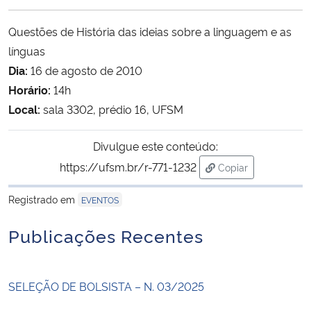
Ministério da Cidadania
Questões de História das ideias sobre a linguagem e as
Ministério da Saúde
línguas
Dia:
16 de agosto de 2010
Ministério de Minas e Energia
Horário:
14h
Local:
sala 3302, prédio 16, UFSM
Ministério da Ciência, Tecnologia, Inovações e Comunicações
Divulgue este conteúdo:
Ministério do Meio Ambiente
https://ufsm.br/r-771-1232
Copiar
para área de trans
Ministério do Turismo
Registrado em
EVENTOS
Publicações Recentes
Ministério do Desenvolvimento Regional
Controladoria-Geral da União
SELEÇÃO DE BOLSISTA – N. 03/2025
Ministério da Mulher, da Família e dos Direitos Humanos