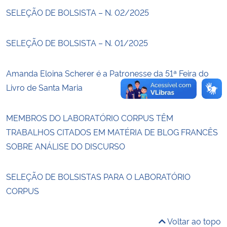
SELEÇÃO DE BOLSISTA – N. 02/2025
Secretaria-Geral
SELEÇÃO DE BOLSISTA – N. 01/2025
Secretaria de Governo
Amanda Eloina Scherer é a Patronesse da 51ª Feira do
Gabinete de Segurança Institucional
Livro de Santa Maria
Advocacia-Geral da União
MEMBROS DO LABORATÓRIO CORPUS TÊM
TRABALHOS CITADOS EM MATÉRIA DE BLOG FRANCÊS
Banco Central do Brasil
SOBRE ANÁLISE DO DISCURSO
Planalto
SELEÇÃO DE BOLSISTAS PARA O LABORATÓRIO
CORPUS
Voltar ao topo