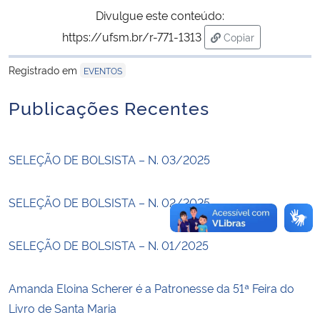
Divulgue este conteúdo:
Secretaria-Geral
https://ufsm.br/r-771-1313
Copiar
para área de trans
Registrado em
Secretaria de Governo
EVENTOS
Publicações Recentes
Gabinete de Segurança Institucional
Advocacia-Geral da União
SELEÇÃO DE BOLSISTA – N. 03/2025
Banco Central do Brasil
SELEÇÃO DE BOLSISTA – N. 02/2025
Planalto
SELEÇÃO DE BOLSISTA – N. 01/2025
Amanda Eloina Scherer é a Patronesse da 51ª Feira do
Livro de Santa Maria