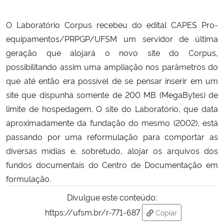
Secretaria-Geral
O Laboratório Corpus recebeu do edital CAPES Pro-
equipamentos/PRPGP/UFSM um servidor de última
Secretaria de Governo
geração que alojará o novo site do Corpus,
possibilitando assim uma ampliação nos parâmetros do
Gabinete de Segurança Institucional
que até então era possível de se pensar inserir em um
site que dispunha somente de 200 MB (MegaBytes) de
Advocacia-Geral da União
limite de hospedagem. O site do Laboratório, que data
aproximadamente da fundação do mesmo (2002), está
Banco Central do Brasil
passando por uma reformulação para comportar as
diversas mídias e, sobretudo, alojar os arquivos dos
Planalto
fundos documentais do Centro de Documentação em
formulação.
Divulgue este conteúdo:
https://ufsm.br/r-771-687
Copiar
para área de trans