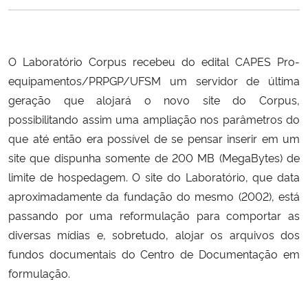
Ministério da Cidadania
Ministério da Saúde
O Laboratório Corpus recebeu do edital CAPES Pro-
equipamentos/PRPGP/UFSM um servidor de última
Ministério de Minas e Energia
geração que alojará o novo site do Corpus,
possibilitando assim uma ampliação nos parâmetros do
Ministério da Ciência, Tecnologia, Inovações e Comunicações
que até então era possível de se pensar inserir em um
site que dispunha somente de 200 MB (MegaBytes) de
Ministério do Meio Ambiente
limite de hospedagem. O site do Laboratório, que data
Ministério do Turismo
aproximadamente da fundação do mesmo (2002), está
passando por uma reformulação para comportar as
Ministério do Desenvolvimento Regional
diversas mídias e, sobretudo, alojar os arquivos dos
fundos documentais do Centro de Documentação em
Controladoria-Geral da União
formulação.
Ministério da Mulher, da Família e dos Direitos Humanos