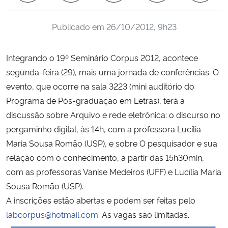
Ministério da Cidadania
Publicado em
26/10/2012, 9h23
Ministério da Saúde
Integrando o 19º Seminário Corpus 2012, acontece
Ministério de Minas e Energia
segunda-feira (29), mais uma jornada de conferências. O
evento, que ocorre na sala 3223 (mini auditório do
Ministério da Ciência, Tecnologia, Inovações e Comunicações
Programa de Pós-graduação em Letras), terá a
discussão sobre Arquivo e rede eletrônica: o discurso no
Ministério do Meio Ambiente
pergaminho digital, às 14h, com a professora Lucília
Maria Sousa Romão (USP), e sobre O pesquisador e sua
Ministério do Turismo
relação com o conhecimento, a partir das 15h30min,
com as professoras Vanise Medeiros (UFF) e Lucília Maria
Ministério do Desenvolvimento Regional
Sousa Romão (USP).
Controladoria-Geral da União
A inscrições estão abertas e podem ser feitas pelo
labcorpus@hotmail.com.
As vagas são limitadas.
Ministério da Mulher, da Família e dos Direitos Humanos