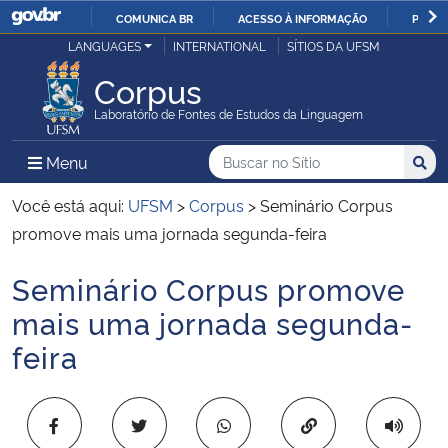
COMUNICA BR
ACESSO À INFORMAÇÃO
PARTI
Casa Civil
LANGUAGES
INTERNATIONAL
SÍTIOS DA UFSM
IR
PARA
Corpus
Ministério da Justiça e Segurança Pública
O
Laboratório de Fontes de Estudos da Linguagem
CONTEÚDO
Ministério da Defesa
Buscar no no Sítio
Busca
Busca:
Menu Principal do Sítio
Menu
Busc
Ministério das Relações Exteriores
Você está aqui:
UFSM
>
Corpus
>
Seminário Corpus
promove mais uma jornada segunda-feira
Ministério da Economia
Seminário Corpus promove
Início do conteúdo
Ministério da Infraestrutura
mais uma jornada segunda-
feira
Ministério da Agricultura, Pecuária e Abastecimento
Ministério da Educação
Copiar para área 