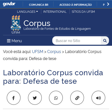
COMUNICA BR
ACESSO À INFORMAÇÃO
PARTI
Casa Civil
LANGUAGES
INTERNATIONAL
SÍTIOS DA UFSM
IR
PARA
Corpus
Ministério da Justiça e Segurança Pública
O
Laboratório de Fontes de Estudos da Linguagem
CONTEÚDO
Ministério da Defesa
Buscar no no Sítio
Busca
Busca:
Menu Principal do Sítio
Menu
Busc
Ministério das Relações Exteriores
Você está aqui:
UFSM
>
Corpus
>
Laboratório Corpus
convida para: Defesa de tese
Ministério da Economia
Laboratório Corpus convida
Início do conteúdo
Ministério da Infraestrutura
para: Defesa de tese
Ministério da Agricultura, Pecuária e Abastecimento
Copiar para área 
Ministério da Educação