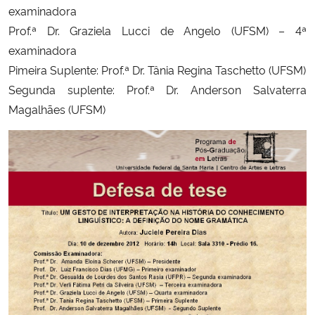
examinadora
Prof.ª Dr. Graziela Lucci de Angelo (UFSM) – 4ª
Secretaria-Geral
examinadora
Pimeira Suplente: Prof.ª Dr. Tânia Regina Taschetto (UFSM)
Secretaria de Governo
Segunda suplente: Prof.ª Dr. Anderson Salvaterra
Gabinete de Segurança Institucional
Magalhães (UFSM)
Advocacia-Geral da União
Banco Central do Brasil
Planalto