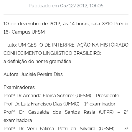
Publicado em
05/12/2012, 10h05
Ministério da Cidadania
Ministério da Saúde
10 de dezembro de 2012, às 14 horas, sala 3310 Prédio
16- Campus UFSM
Ministério de Minas e Energia
Título: UM GESTO DE INTERPRETAÇÃO NA HISTÓRIADO
Ministério da Ciência, Tecnologia, Inovações e Comunicações
CONHECIMENTO LINGUÍSTICO BRASILEIRO:
a definição do nome gramática
Ministério do Meio Ambiente
Autora: Juciele Pereira Dias
Ministério do Turismo
Examinadores:
Prof.ª Dr. Amanda Eloina Scherer (UFSM) – Presidente
Ministério do Desenvolvimento Regional
Prof. Dr. Luiz Francisco Dias (UFMG) – 1º examinador
Prof.ª Dr. Gesualda dos Santos Rasia (UFPR) – 2ª
Controladoria-Geral da União
examinadora
Prof.ª Dr. Verli Fátima Petri da Silveira (UFSM) – 3ª
Ministério da Mulher, da Família e dos Direitos Humanos