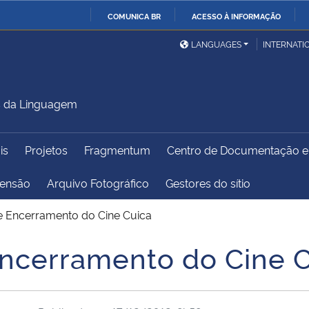
COMUNICA BR
ACESSO À INFORMAÇÃO
Ministério da Defesa
Ministério das Relações
Mini
IR
LANGUAGES
INTERNATI
Exteriores
PARA
O
Ministério da Cidadania
Ministério da Saúde
Mini
CONTEÚDO
s da Linguagem
is
Projetos
Fragmentum
Centro de Documentação 
Ministério do
Controladoria-Geral da
Mini
Desenvolvimento Regional
União
Famí
tensão
Arquivo Fotográfico
Gestores do sítio
Hum
e Encerramento do Cine Cuica
Advocacia-Geral da União
Banco Central do Brasil
Plan
ncerramento do Cine 