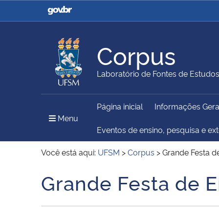
Casa Civil
Ministério da Justiça e
Segurança Pública
Corpus
Ministério da Agricultura,
Ministério da Educação
Laboratório de Fontes de Estudo
Pecuária e Abastecimento
Página inicial
Informações Gera
Ministério do Meio Ambiente
Ministério do Turismo
Menu Principal do Sítio
Menu
Eventos de ensino, pesquisa e ex
Você está aqui:
UFSM
>
Corpus
>
Grande Festa d
Secretaria de Governo
Gabinete de Segurança
Grande Festa de E
Início do conteúdo
Institucional