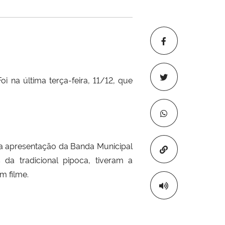
 na última terça-feira, 11/12, que
 a apresentação da Banda Municipal
Copiar para áre
da tradicional pipoca, tiveram a
m filme.