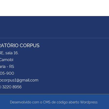
ATÓRIO CORPUS
E, sala 16.
Camobi
ria - RS
105-900
labcorpus1@gmail.com
5) 3220 8956
Desenvolvido com o CMS de código aberto
Wordpress