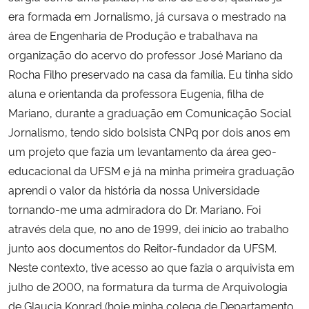
era formada em Jornalismo, já cursava o mestrado na
Secretaria-Geral
área de Engenharia de Produção e trabalhava na
organização do acervo do professor José Mariano da
Secretaria de Governo
Rocha Filho preservado na casa da família. Eu tinha sido
aluna e orientanda da professora Eugenia, filha de
Gabinete de Segurança Institucional
Mariano, durante a graduação em Comunicação Social 
Jornalismo, tendo sido bolsista CNPq por dois anos em
Advocacia-Geral da União
um projeto que fazia um levantamento da área geo-
educacional da UFSM e já na minha primeira graduação
Banco Central do Brasil
aprendi o valor da história da nossa Universidade
tornando-me uma admiradora do Dr. Mariano. Foi
Planalto
através dela que, no ano de 1999, dei início ao trabalho
junto aos documentos do Reitor-fundador da UFSM.
Neste contexto, tive acesso ao que fazia o arquivista em
julho de 2000, na formatura da turma de Arquivologia
de Glaucia Konrad (hoje minha colega de Departamento