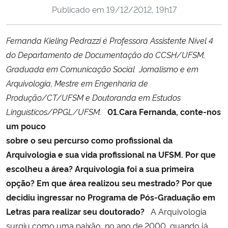
Publicado em
19/12/2012, 19h17
Ministério da Cidadania
Ministério da Saúde
Fernanda Kieling Pedrazzi é Professora Assistente Nível 4
do Departamento de Documentação do CCSH/UFSM,
Ministério de Minas e Energia
Graduada em Comunicação Social  Jornalismo e em
Arquivologia, Mestre em Engenharia de
Ministério da Ciência, Tecnologia, Inovações e Comunicações
Produção/CT/UFSM e Doutoranda em Estudos
Linguísticos/PPGL/UFSM.
01.Cara Fernanda, conte-nos
Ministério do Meio Ambiente
um pouco
sobre o seu percurso como profissional da
Ministério do Turismo
Arquivologia e sua vida profissional na UFSM. Por que
escolheu a área? Arquivologia foi a sua primeira
Ministério do Desenvolvimento Regional
opção? Em que área realizou seu mestrado? Por que
decidiu ingressar no Programa de Pós-Graduação em
Controladoria-Geral da União
Letras para realizar seu doutorado?
A Arquivologia
surgiu como uma paixão, no ano de 2000, quando já
Ministério da Mulher, da Família e dos Direitos Humanos