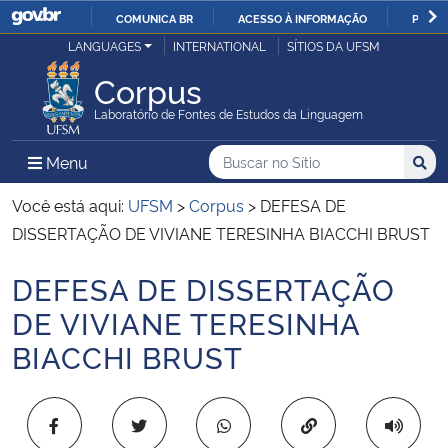
COMUNICA BR
ACESSO À INFORMAÇÃO
PARTI
Casa Civil
LANGUAGES
INTERNATIONAL
SÍTIOS DA UFSM
IR
PARA
Corpus
Ministério da Justiça e Segurança Pública
O
Laboratório de Fontes de Estudos da Linguagem
CONTEÚDO
Ministério da Defesa
Buscar no no Sítio
Busca
Busca:
Menu Principal do Sítio
Menu
Busc
Ministério das Relações Exteriores
Você está aqui:
UFSM
>
Corpus
>
DEFESA DE
DISSERTAÇÃO DE VIVIANE TERESINHA BIACCHI BRUST
Ministério da Economia
DEFESA DE DISSERTAÇÃO
Início do conteúdo
Ministério da Infraestrutura
DE VIVIANE TERESINHA
BIACCHI BRUST
Ministério da Agricultura, Pecuária e Abastecimento
Ministério da Educação
Copiar para área 