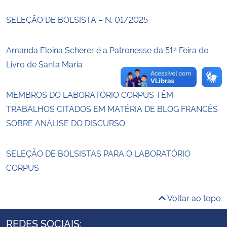
SELEÇÃO DE BOLSISTA – N. 01/2025
Secretaria-Geral
Amanda Eloina Scherer é a Patronesse da 51ª Feira do
Secretaria de Governo
Livro de Santa Maria
Gabinete de Segurança Institucional
MEMBROS DO LABORATÓRIO CORPUS TÊM
Advocacia-Geral da União
TRABALHOS CITADOS EM MATÉRIA DE BLOG FRANCÊS
SOBRE ANÁLISE DO DISCURSO
Banco Central do Brasil
SELEÇÃO DE BOLSISTAS PARA O LABORATÓRIO
Planalto
CORPUS
Voltar ao topo
REDES SOCIAIS: