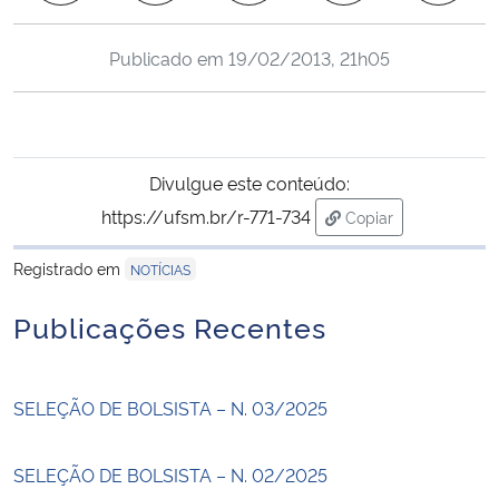
Ministério da Cidadania
Publicado em
19/02/2013, 21h05
Ministério da Saúde
Ministério de Minas e Energia
Divulgue este conteúdo:
Ministério da Ciência, Tecnologia, Inovações e Comunicações
https://ufsm.br/r-771-734
Copiar
para área de trans
Ministério do Meio Ambiente
Registrado em
NOTÍCIAS
Ministério do Turismo
Publicações Recentes
Ministério do Desenvolvimento Regional
SELEÇÃO DE BOLSISTA – N. 03/2025
Controladoria-Geral da União
SELEÇÃO DE BOLSISTA – N. 02/2025
Ministério da Mulher, da Família e dos Direitos Humanos