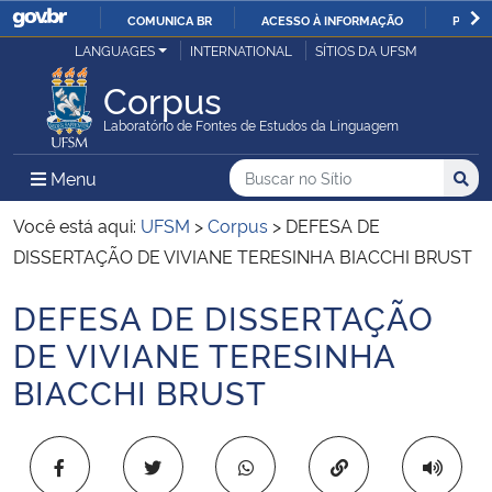
COMUNICA BR
ACESSO À INFORMAÇÃO
PARTI
Casa Civil
LANGUAGES
INTERNATIONAL
SÍTIOS DA UFSM
IR
PARA
Corpus
Ministério da Justiça e Segurança Pública
O
Laboratório de Fontes de Estudos da Linguagem
CONTEÚDO
Ministério da Defesa
Buscar no no Sítio
Busca
Busca:
Menu Principal do Sítio
Menu
Busc
Ministério das Relações Exteriores
Você está aqui:
UFSM
>
Corpus
>
DEFESA DE
DISSERTAÇÃO DE VIVIANE TERESINHA BIACCHI BRUST
Ministério da Economia
DEFESA DE DISSERTAÇÃO
Início do conteúdo
Ministério da Infraestrutura
DE VIVIANE TERESINHA
BIACCHI BRUST
Ministério da Agricultura, Pecuária e Abastecimento
Ministério da Educação
Copiar para área 