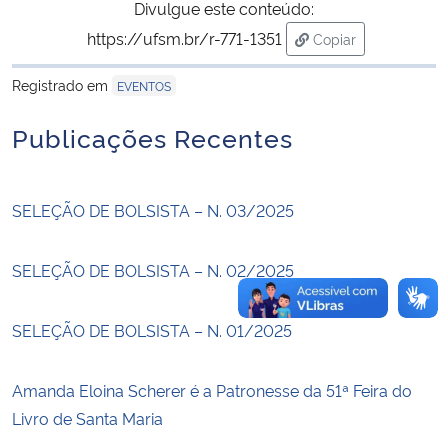
Divulgue este conteúdo:
https://ufsm.br/r-771-1351
Copiar
Secretaria-Geral
para área de trans
Registrado em
EVENTOS
Secretaria de Governo
Publicações Recentes
Gabinete de Segurança Institucional
Advocacia-Geral da União
SELEÇÃO DE BOLSISTA – N. 03/2025
Banco Central do Brasil
SELEÇÃO DE BOLSISTA – N. 02/2025
Planalto
SELEÇÃO DE BOLSISTA – N. 01/2025
Amanda Eloina Scherer é a Patronesse da 51ª Feira do
Livro de Santa Maria