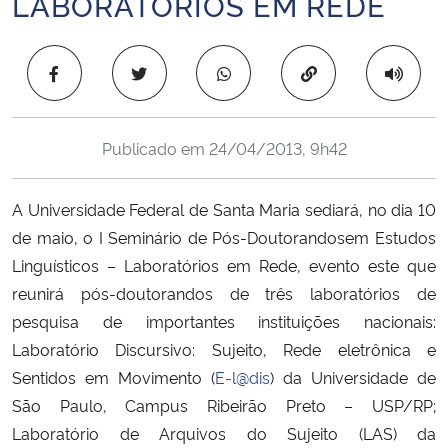
LABORATÓRIOS EM REDE
Ministério da Cidadania
Copiar para área 
Ministério da Saúde
Ministério de Minas e Energia
Publicado em
24/04/2013, 9h42
Ministério da Ciência, Tecnologia, Inovações e Comunicações
A Universidade Federal de Santa Maria sediará, no dia 10
Ministério do Meio Ambiente
de maio, o I Seminário de Pós-Doutorandosem Estudos
Linguísticos – Laboratórios em Rede, evento este que
Ministério do Turismo
reunirá pós-doutorandos de três laboratórios de
pesquisa de importantes instituições nacionais:
Ministério do Desenvolvimento Regional
Laboratório Discursivo: Sujeito, Rede eletrônica e
Sentidos em Movimento (
E-l@dis
) da Universidade de
Controladoria-Geral da União
São Paulo, Campus Ribeirão Preto – USP/RP;
Laboratório de Arquivos do Sujeito (LAS) da
Ministério da Mulher, da Família e dos Direitos Humanos