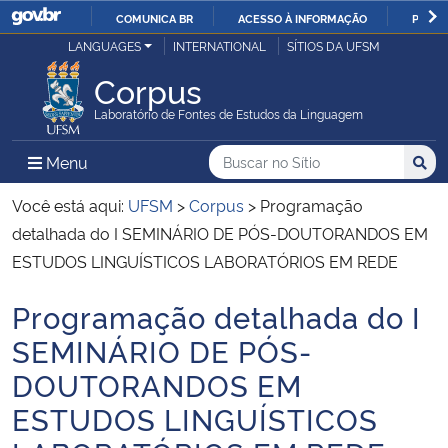
COMUNICA BR
ACESSO À INFORMAÇÃO
PARTI
Casa Civil
LANGUAGES
INTERNATIONAL
SÍTIOS DA UFSM
IR
PARA
Corpus
Ministério da Justiça e Segurança Pública
O
Laboratório de Fontes de Estudos da Linguagem
CONTEÚDO
Ministério da Defesa
Buscar no no Sítio
Busca
Busca:
Menu Principal do Sítio
Menu
Busc
Ministério das Relações Exteriores
Você está aqui:
UFSM
>
Corpus
>
Programação
detalhada do I SEMINÁRIO DE PÓS-DOUTORANDOS EM
Ministério da Economia
ESTUDOS LINGUÍSTICOS LABORATÓRIOS EM REDE
Programação detalhada do I
Ministério da Infraestrutura
Início do conteúdo
SEMINÁRIO DE PÓS-
Ministério da Agricultura, Pecuária e Abastecimento
DOUTORANDOS EM
ESTUDOS LINGUÍSTICOS
Ministério da Educação