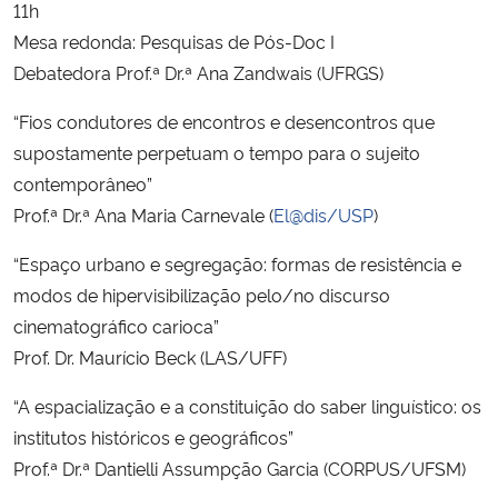
11h
Mesa redonda: Pesquisas de Pós-Doc I
Debatedora Prof.ª Dr.ª Ana Zandwais (UFRGS)
“Fios condutores de encontros e desencontros que
supostamente perpetuam o tempo para o sujeito
contemporâneo”
Prof.ª Dr.ª Ana Maria Carnevale (
El@dis/USP
)
“Espaço urbano e segregação: formas de resistência e
modos de hipervisibilização pelo/no discurso
cinematográfico carioca”
Prof. Dr. Maurício Beck (LAS/UFF)
“A espacialização e a constituição do saber linguístico: os
institutos históricos e geográficos”
Prof.ª Dr.ª Dantielli Assumpção Garcia (CORPUS/UFSM)