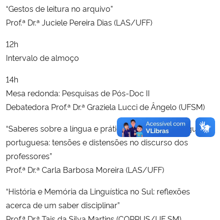
“Gestos de leitura no arquivo”
Prof.ª Dr.ª Juciele Pereira Dias (LAS/UFF)
12h
Intervalo de almoço
14h
Mesa redonda: Pesquisas de Pós-Doc II
Debatedora Prof.ª Dr.ª Graziela Lucci de Ângelo (UFSM)
“Saberes sobre a língua e práticas de ensino da língua
portuguesa: tensões e distensões no discurso dos
professores”
Prof.ª Dr.ª Carla Barbosa Moreira (LAS/UFF)
“História e Memória da Linguística no Sul: reflexões
acerca de um saber disciplinar”
Prof.ª Dr.ª Tais da Silva Martins (CORPUS/UF SM)