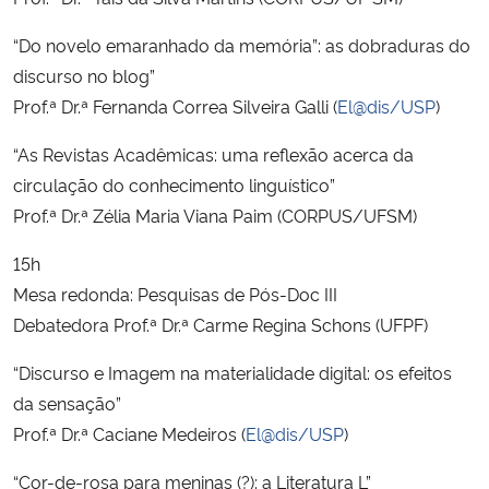
“Do novelo emaranhado da memória”: as dobraduras do
discurso no blog”
Prof.ª Dr.ª Fernanda Correa Silveira Galli (
El@dis/USP
)
“As Revistas Acadêmicas: uma reflexão acerca da
circulação do conhecimento linguístico”
Prof.ª Dr.ª Zélia Maria Viana Paim (CORPUS/UFSM)
15h
Mesa redonda: Pesquisas de Pós-Doc III
Debatedora Prof.ª Dr.ª Carme Regina Schons (UFPF)
“Discurso e Imagem na materialidade digital: os efeitos
da sensação”
Prof.ª Dr.ª Caciane Medeiros (
El@dis/USP
)
“Cor-de-rosa para meninas (?): a Literatura L”