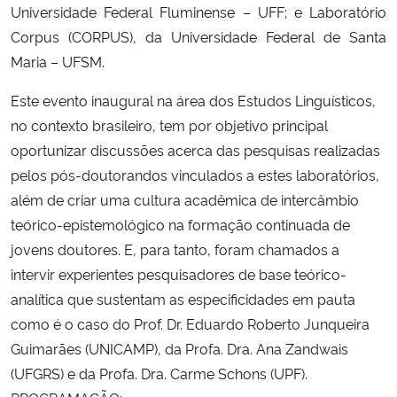
Universidade Federal Fluminense – UFF; e Laboratório
Corpus (CORPUS), da Universidade Federal de Santa
Secretaria-Geral
Maria – UFSM.
Secretaria de Governo
Este evento inaugural na área dos Estudos Linguísticos,
no contexto brasileiro, tem por objetivo principal
Gabinete de Segurança Institucional
oportunizar discussões acerca das pesquisas realizadas
pelos pós-doutorandos vinculados a estes laboratórios,
Advocacia-Geral da União
além de criar uma cultura acadêmica de intercâmbio
teórico-epistemológico na formação continuada de
Banco Central do Brasil
jovens doutores. E, para tanto, foram chamados a
intervir experientes pesquisadores de base teórico-
Planalto
analítica que sustentam as especificidades em pauta
como é o caso do Prof. Dr. Eduardo Roberto Junqueira
Guimarães (UNICAMP), da Profa. Dra. Ana Zandwais
(UFGRS) e da Profa. Dra. Carme Schons (UPF).