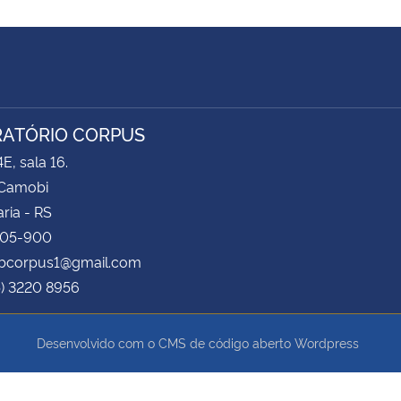
ATÓRIO CORPUS
E, sala 16.
Camobi
ria - RS
105-900
labcorpus1@gmail.com
5) 3220 8956
Desenvolvido com o CMS de código aberto
Wordpress