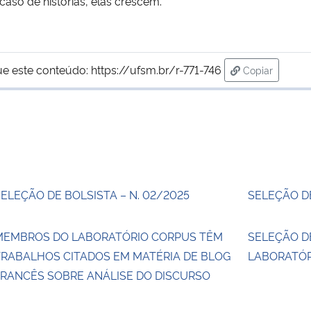
so de histórias, elas crescem.
ue este conteúdo:
https://ufsm.br/r-771-746
Copiar
para área de 
ELEÇÃO DE BOLSISTA – N. 02/2025
SELEÇÃO DE
MEMBROS DO LABORATÓRIO CORPUS TÊM
SELEÇÃO D
TRABALHOS CITADOS EM MATÉRIA DE BLOG
LABORATÓR
FRANCÊS SOBRE ANÁLISE DO DISCURSO