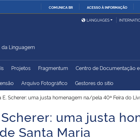
COMUNICA BR
ACESSO À INFORMAÇÃO
Ministério da Defesa
Ministério das Relações
Mini
IR
LANGUAGES
INTERNATI
Exteriores
PARA
O
Ministério da Cidadania
Ministério da Saúde
Mini
CONTEÚDO
s da Linguagem
is
Projetos
Fragmentum
Centro de Documentação 
Ministério do
Controladoria-Geral da
Mini
Desenvolvimento Regional
União
Famí
tensão
Arquivo Fotográfico
Gestores do sítio
Hum
 E. Scherer: uma justa homenagem na/pela 40ª Feira do Liv
Advocacia-Geral da União
Banco Central do Brasil
Plan
. Scherer: uma justa 
 de Santa Maria