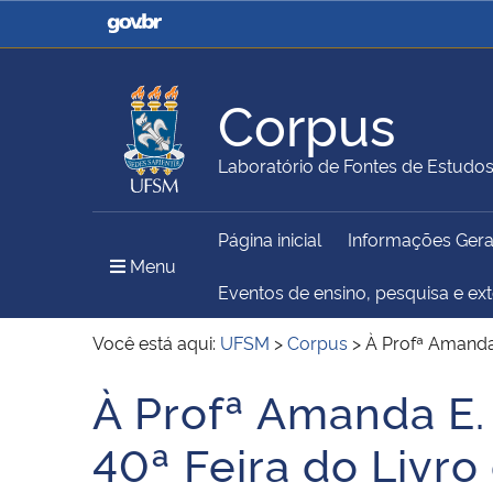
Casa Civil
Ministério da Justiça e
Segurança Pública
Corpus
Ministério da Agricultura,
Ministério da Educação
Laboratório de Fontes de Estudo
Pecuária e Abastecimento
Página inicial
Informações Gera
Ministério do Meio Ambiente
Ministério do Turismo
Menu Principal do Sítio
Menu
Eventos de ensino, pesquisa e ex
Você está aqui:
UFSM
>
Corpus
>
À Profª Amanda
Secretaria de Governo
Gabinete de Segurança
À Profª Amanda E
Início do conteúdo
Institucional
40ª Feira do Livro