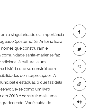
ram a singularidade e a importância
ageado (póstumo) Sr. Antonio Isaia
, nomes que construíram e
 a comunidade santa-mariense faz
ndicional à cultura, a um
ma história que se constrói com
sibilidades de interpretações.
A
nicipal e estadual, o que faz dela
Copiar para áre
desenvolve-se como um livro
a em 2013 é construir mais uma
 agradecendo: Você cuida do