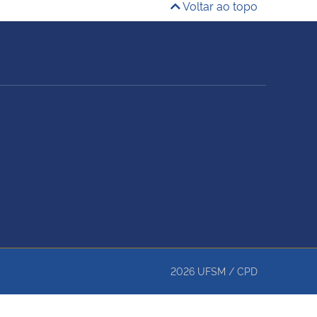
Voltar ao topo
2026
UFSM
/
CPD