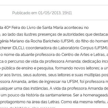
Publicado em
01/05/2013, 15h11
a 40ª Feira do Livro de Santa Maria aconteceu no
, ao lado das ilustres presenças de autoridades que destaca
ugênia Mariano da Rocha Barichelo (UFSM), do filho do homen
herer (DLCL), coordenadora do Laboratório Corpus (UFSM)
 o nome da atuante professora do Centro de Artes e Letras,
ca o percurso de vida da professora Amanda: dedicação inco
ão pública de ensino e pesquisa, formando novos leitores; a u
aos livros, seus autores, seus leitores e suas múltiplas pos
ssora Amanda, antes de ingressar na UFSM, foi professora mu
ualquer uma das instâncias. A vida da professora Amanda 
la um pouco da história da santamariense. Ser a homenagead
o protagonismo na área das Letras. Como ela mesma referiu,