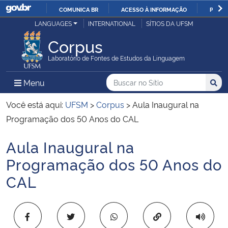
COMUNICA BR
ACESSO À INFORMAÇÃO
PARTI
Casa Civil
LANGUAGES
INTERNATIONAL
SÍTIOS DA UFSM
IR
PARA
Corpus
Ministério da Justiça e Segurança Pública
O
Laboratório de Fontes de Estudos da Linguagem
CONTEÚDO
Ministério da Defesa
Buscar no no Sítio
Busca
Busca:
Menu Principal do Sítio
Menu
Busc
Ministério das Relações Exteriores
Você está aqui:
UFSM
>
Corpus
>
Aula Inaugural na
Programação dos 50 Anos do CAL
Ministério da Economia
Aula Inaugural na
Início do conteúdo
Ministério da Infraestrutura
Programação dos 50 Anos do
CAL
Ministério da Agricultura, Pecuária e Abastecimento
Ministério da Educação
Copiar para área 