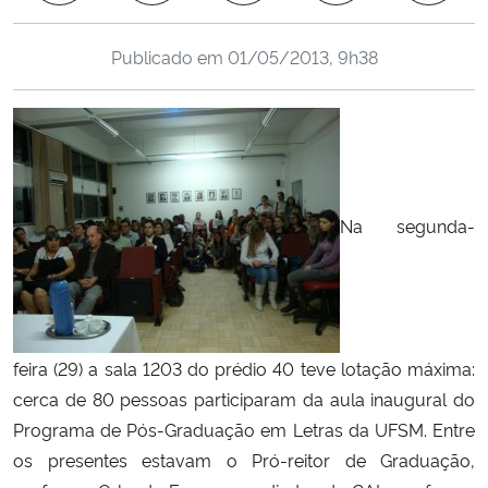
Ministério da Cidadania
Publicado em
01/05/2013, 9h38
Ministério da Saúde
Ministério de Minas e Energia
Ministério da Ciência, Tecnologia, Inovações e Comunicações
Na segunda-
Ministério do Meio Ambiente
Ministério do Turismo
Ministério do Desenvolvimento Regional
feira (29) a sala 1203 do prédio 40 teve lotação máxima:
cerca de 80 pessoas participaram da aula inaugural do
Controladoria-Geral da União
Programa de Pós-Graduação em Letras da UFSM. Entre
os presentes estavam o Pró-reitor de Graduação,
Ministério da Mulher, da Família e dos Direitos Humanos