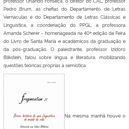
professor Orlando Fonseca, o diretor do CAL, professor
Pedro Brum, as chefias do Departamento de Letras
Secretaria-Geral
Vernáculas e do Departamento de Letras Clássicas e
Linguística, a coordenação do PPGL, a professora
Secretaria de Governo
Amanda Scherer – homenageada na 40ª edição da Feira
do Livro de Santa Maria e acadêmicos da graduação e
Gabinete de Segurança Institucional
da pós-graduação. O palestrante, professor Izidoro
Blikstein, falou sobre língua e literatura, mobilizando
Advocacia-Geral da União
questões teóricas próprias à semiótica.
Banco Central do Brasil
Planalto
Na mesma manhã houve o