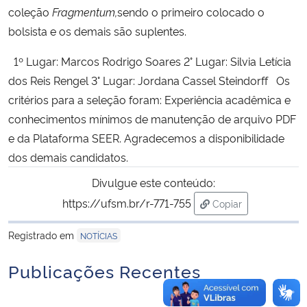
coleção
Fragmentum,
sendo o primeiro colocado o
bolsista e os demais são suplentes.
Secretaria-Geral
1º Lugar: Marcos Rodrigo Soares 2° Lugar: Silvia Letícia
Secretaria de Governo
dos Reis Rengel 3° Lugar: Jordana Cassel Steindorff Os
critérios para a seleção foram: Experiência acadêmica e
Gabinete de Segurança Institucional
conhecimentos mínimos de manutenção de arquivo PDF
e da Plataforma SEER. Agradecemos a disponibilidade
Advocacia-Geral da União
dos demais candidatos.
Banco Central do Brasil
Divulgue este conteúdo:
https://ufsm.br/r-771-755
Copiar
Planalto
para área de trans
Registrado em
NOTÍCIAS
Publicações Recentes