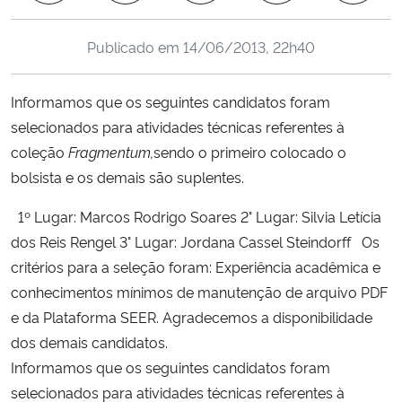
Ministério da Cidadania
Publicado em
14/06/2013, 22h40
Ministério da Saúde
Informamos que os seguintes candidatos foram
Ministério de Minas e Energia
selecionados para atividades técnicas referentes à
coleção
Fragmentum,
sendo o primeiro colocado o
Ministério da Ciência, Tecnologia, Inovações e Comunicações
bolsista e os demais são suplentes.
Ministério do Meio Ambiente
1º Lugar: Marcos Rodrigo Soares 2° Lugar: Silvia Letícia
dos Reis Rengel 3° Lugar: Jordana Cassel Steindorff Os
Ministério do Turismo
critérios para a seleção foram: Experiência acadêmica e
conhecimentos mínimos de manutenção de arquivo PDF
Ministério do Desenvolvimento Regional
e da Plataforma SEER. Agradecemos a disponibilidade
dos demais candidatos.
Controladoria-Geral da União
Informamos que os seguintes candidatos foram
selecionados para atividades técnicas referentes à
Ministério da Mulher, da Família e dos Direitos Humanos