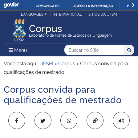
COMUNICA BR
ACESSO À INFORMAÇÃO
PARTI
Casa Civil
LANGUAGES
INTERNATIONAL
SÍTIOS DA UFSM
IR
PARA
Corpus
Ministério da Justiça e Segurança Pública
O
Laboratório de Fontes de Estudos da Linguagem
CONTEÚDO
Ministério da Defesa
Buscar no no Sítio
Busca
Busca:
Menu Principal do Sítio
Menu
Busc
Ministério das Relações Exteriores
Você está aqui:
UFSM
>
Corpus
>
Corpus convida para
qualificações de mestrado
Ministério da Economia
Corpus convida para
Início do conteúdo
Ministério da Infraestrutura
qualificações de mestrado
Ministério da Agricultura, Pecuária e Abastecimento
Copiar para área 
Ministério da Educação