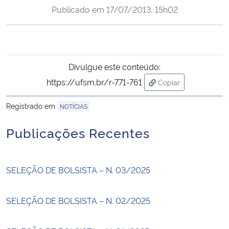
Publicado em
17/07/2013, 15h02
Ministério da Cidadania
Ministério da Saúde
Ministério de Minas e Energia
Divulgue este conteúdo:
https://ufsm.br/r-771-761
Copiar
Ministério da Ciência, Tecnologia, Inovações e Comunicações
para área de transf
Registrado em
NOTÍCIAS
Ministério do Meio Ambiente
Publicações Recentes
Ministério do Turismo
SELEÇÃO DE BOLSISTA – N. 03/2025
Ministério do Desenvolvimento Regional
Controladoria-Geral da União
SELEÇÃO DE BOLSISTA – N. 02/2025
Ministério da Mulher, da Família e dos Direitos Humanos