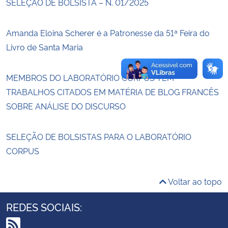
SELEÇÃO DE BOLSISTA – N. 01/2025
Secretaria-Geral
Amanda Eloina Scherer é a Patronesse da 51ª Feira do
Livro de Santa Maria
Secretaria de Governo
MEMBROS DO LABORATÓRIO CORPUS TÊM
Gabinete de Segurança Institucional
TRABALHOS CITADOS EM MATÉRIA DE BLOG FRANCÊS
Advocacia-Geral da União
SOBRE ANÁLISE DO DISCURSO
Banco Central do Brasil
SELEÇÃO DE BOLSISTAS PARA O LABORATÓRIO
CORPUS
Planalto
Voltar ao topo
REDES SOCIAIS: