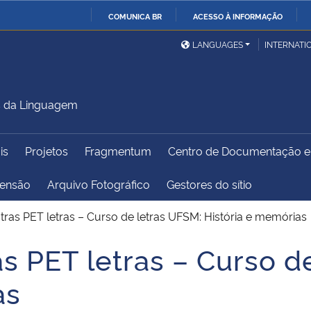
COMUNICA BR
ACESSO À INFORMAÇÃO
Ministério da Defesa
Ministério das Relações
Mini
IR
LANGUAGES
INTERNATI
Exteriores
PARA
O
Ministério da Cidadania
Ministério da Saúde
Mini
CONTEÚDO
s da Linguagem
is
Projetos
Fragmentum
Centro de Documentação 
Ministério do
Controladoria-Geral da
Mini
Desenvolvimento Regional
União
Famí
tensão
Arquivo Fotográfico
Gestores do sítio
Hum
stras PET letras – Curso de letras UFSM: História e memórias
Advocacia-Geral da União
Banco Central do Brasil
Plan
as PET letras – Curso d
as