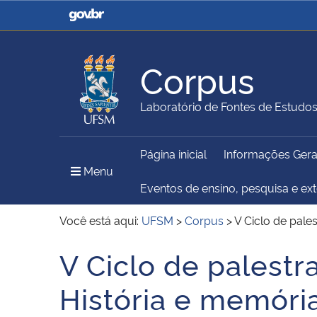
Casa Civil
Ministério da Justiça e
Segurança Pública
Corpus
Ministério da Agricultura,
Ministério da Educação
Laboratório de Fontes de Estudo
Pecuária e Abastecimento
Página inicial
Informações Gera
Ministério do Meio Ambiente
Ministério do Turismo
Menu Principal do Sítio
Menu
Eventos de ensino, pesquisa e ex
Você está aqui:
UFSM
>
Corpus
>
V Ciclo de pale
Secretaria de Governo
Gabinete de Segurança
V Ciclo de palestr
Início do conteúdo
Institucional
História e memóri