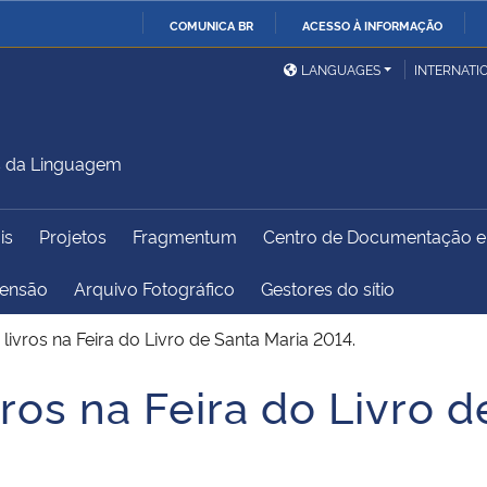
COMUNICA BR
ACESSO À INFORMAÇÃO
Ministério da Defesa
Ministério das Relações
Mini
IR
LANGUAGES
INTERNATI
Exteriores
PARA
O
Ministério da Cidadania
Ministério da Saúde
Mini
CONTEÚDO
s da Linguagem
is
Projetos
Fragmentum
Centro de Documentação 
Ministério do
Controladoria-Geral da
Mini
Desenvolvimento Regional
União
Famí
tensão
Arquivo Fotográfico
Gestores do sítio
Hum
ivros na Feira do Livro de Santa Maria 2014.
Advocacia-Geral da União
Banco Central do Brasil
Plan
os na Feira do Livro d