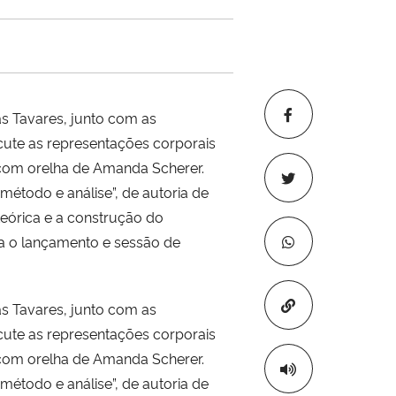
as Tavares, junto com as
scute as representações corporais
a com orelha de Amanda Scherer.
método e análise”, de autoria de
teórica e a construção do
ra o lançamento e sessão de
Copiar para áre
as Tavares, junto com as
scute as representações corporais
a com orelha de Amanda Scherer.
método e análise”, de autoria de