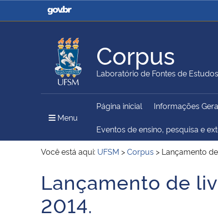
Casa Civil
Ministério da Justiça e
Segurança Pública
Corpus
Ministério da Agricultura,
Ministério da Educação
Laboratório de Fontes de Estudo
Pecuária e Abastecimento
Página inicial
Informações Gera
Ministério do Meio Ambiente
Ministério do Turismo
Menu Principal do Sítio
Menu
Eventos de ensino, pesquisa e ex
Você está aqui:
UFSM
>
Corpus
>
Lançamento de l
Secretaria de Governo
Gabinete de Segurança
Lançamento de livr
Início do conteúdo
Institucional
2014.