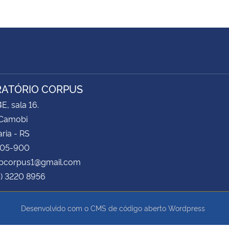
ATÓRIO CORPUS
E, sala 16.
Camobi
ria - RS
105-900
labcorpus1@gmail.com
5) 3220 8956
Desenvolvido com o CMS de código aberto
Wordpress