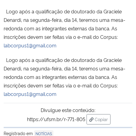
Ministério da Cidadania
Logo após a qualificação de doutorado da Graciele
Denardi, na segunda-feira, dia 14, teremos uma mesa-
Ministério da Saúde
redonda com as integrantes externas da banca. As
inscrições devem ser feitas via o e-mail do Corpus:
Ministério de Minas e Energia
labcorpus1@gmail.com
Ministério da Ciência, Tecnologia, Inovações e Comunicações
Logo após a qualificação de doutorado da Graciele
Denardi, na segunda-feira, dia 14, teremos uma mesa-
Ministério do Meio Ambiente
redonda com as integrantes externas da banca. As
inscrições devem ser feitas via o e-mail do Corpus:
Ministério do Turismo
labcorpus1@gmail.com
Ministério do Desenvolvimento Regional
Divulgue este conteúdo:
Controladoria-Geral da União
https://ufsm.br/r-771-805
Copiar
para área de trans
Registrado em
NOTÍCIAS
Ministério da Mulher, da Família e dos Direitos Humanos