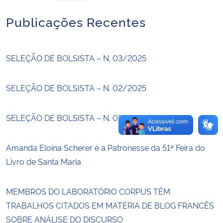
Publicações Recentes
Secretaria-Geral
Secretaria de Governo
SELEÇÃO DE BOLSISTA – N. 03/2025
Gabinete de Segurança Institucional
SELEÇÃO DE BOLSISTA – N. 02/2025
Advocacia-Geral da União
SELEÇÃO DE BOLSISTA – N. 01/2025
Banco Central do Brasil
Amanda Eloina Scherer é a Patronesse da 51ª Feira do
Planalto
Livro de Santa Maria
MEMBROS DO LABORATÓRIO CORPUS TÊM
TRABALHOS CITADOS EM MATÉRIA DE BLOG FRANCÊS
SOBRE ANÁLISE DO DISCURSO