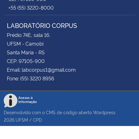
+55 (55) 3220-8000
LABORATÓRIO CORPUS
Prédio 74E, sala 16.
UFSM - Camobi
Santa Maria - RS
CEP: 97105-900
Email: labcorpus1@gmail.com
Fone: (55) 3220 8956
Acesso à
Informação
Desenvolvido com o CMS de código aberto
Wordpress
2026
UFSM
/
CPD