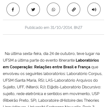
Ministério da Cidadania
Copiar para área 
Ministério da Saúde
Publicado em
31/10/2014, 8h27
Ministério de Minas e Energia
Ministério da Ciência, Tecnologia, Inovações e Comunicações
Na última sexta-feira, dia 24 de outubro, teve lugar na
Ministério do Meio Ambiente
UFSM a última parte do evento itinerante
Laboratórios
em Cooperação: Relações entre Brasil e França
que
Ministério do Turismo
envolveu os seguintes laboratórios: Laboratório Corpus,
UFSM (Santa Maria, RS); LAS-Laboratório Arquivos do
Ministério do Desenvolvimento Regional
Sujeito, UFF, (Niterói, RJ); El@dis-Laboratório Discursivo:
Controladoria-Geral da União
sujeito, rede eletrônica e sentidos em movimento, USP
(Ribeirão Preto, SP), Laboratoire dHistoire des Théories
Ministério da Mulher, da Família e dos Direitos Humanos
Linguistiques, Université Sorbonne Nouvelle  Paris 3