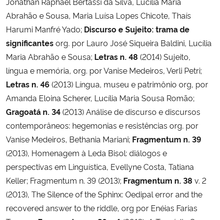
Jonathan Raphael Bertassi da Silva, Lucília Maria
Abrahão e Sousa, Maria Luísa Lopes Chicote, Thaís
Harumi Manfré Yado;
Discurso e Sujeito: trama de
significantes
org. por Lauro José Siqueira Baldini, Lucília
Maria Abrahão e Sousa;
Letras n. 48
(2014) Sujeito,
língua e memória, org. por Vanise Medeiros, Verli Petri;
Letras n. 46
(2013) Língua, museu e patrimônio org, por
Amanda Eloina Scherer, Lucília Maria Sousa Romão;
Gragoatá n. 34
(2013) Análise de discurso e discursos
contemporâneos: hegemonias e resistências org. por
Vanise Medeiros, Bethania Mariani;
Fragmentum n. 39
(2013), Homenagem à Leda Bisol: diálogos e
perspectivas em Linguística, Evellyne Costa, Tatiana
Keller; Fragmentum n. 39 (2013);
Fragmentum n. 38
v. 2
(2013), The Silence of the Sphinx: Oedipal error and the
recovered answer to the riddle, org por Enéias Farias