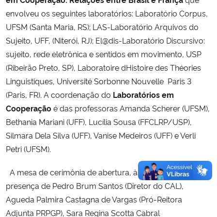
envolveu os seguintes laboratórios: Laboratório Corpus,
UFSM (Santa Maria, RS); LAS-Laboratório Arquivos do
Sujeito, UFF, (Niterói, RJ); El@dis-Laboratório Discursivo:
sujeito, rede eletrônica e sentidos em movimento, USP
(Ribeirão Preto, SP), Laboratoire dHistoire des Théories
Linguistiques, Université Sorbonne Nouvelle  Paris 3
(Paris, FR). A coordenação do
Laboratórios em
Cooperação
é das professoras Amanda Scherer (UFSM),
Bethania Mariani (UFF), Lucília Sousa (FFCLRP/USP),
Silmara Dela Silva (UFF), Vanise Medeiros (UFF) e Verli
Petri (UFSM).
A mesa de cerimônia de abertura, às 9h, contou com a
presença de Pedro Brum Santos (Diretor do CAL),
Agueda Palmira Castagna de Vargas (Pró-Reitora
Adjunta PRPGP), Sara Regina Scotta Cabral