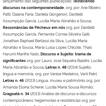
lançamento das seguintes publicações:
Textecendo
discursos na contemporaneidade
, org. por Ane Ribeiro
Patti, Daiana Faria, Daniela Giorgenon, Dantielli
Assumpção Garcia, Lucília Maria Abrahão e Sousa;
Ressonâncias de Pêcheux em nós
org. por Dantielli
Assumpção Garcia, Fernanda Correa Silveira Galli,
Jonathan Raphael Bertassi da Silva, Lucília Maria
Abrahão e Sousa, Maria Luísa Lopes Chicote, Thaís
Harumi Manfré Yado;
Discurso e Sujeito: trama de
significantes
org. por Lauro José Siqueira Baldini, Lucília
Maria Abrahão e Sousa;
Letras n. 48
(2014) Sujeito,
língua e memória, org. por Vanise Medeiros, Verli Petri;
Letras n. 46
(2013) Língua, museu e patrimônio org, por
Amanda Eloina Scherer, Lucília Maria Sousa Romão;
Gragoatá n. 34
(2013) Análise de discurso e discursos
contemporâneos: hegemonias e resistências org. por