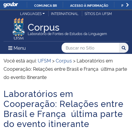
COMUNICA BR
ACESSO À INFORMAÇÃO
PARTI
Casa Civil
LANGUAGES
INTERNATIONAL
SÍTIOS DA UFSM
IR
PARA
Corpus
Ministério da Justiça e Segurança Pública
O
Laboratório de Fontes de Estudos da Linguagem
CONTEÚDO
Ministério da Defesa
Buscar no no Sítio
Busca
Busca:
Menu Principal do Sítio
Menu
Busc
Ministério das Relações Exteriores
Você está aqui:
UFSM
>
Corpus
>
Laboratórios em
Cooperação: Relações entre Brasil e França  última parte
Ministério da Economia
do evento itinerante
Laboratórios em
Ministério da Infraestrutura
Início do conteúdo
Cooperação: Relações entre
Ministério da Agricultura, Pecuária e Abastecimento
Brasil e França  última parte
do evento itinerante
Ministério da Educação