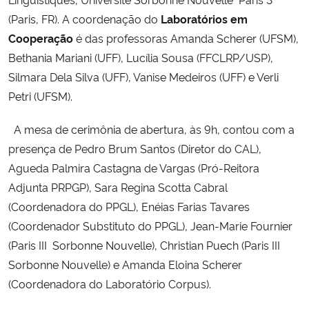
(Paris, FR). A coordenação do
Laboratórios em
Secretaria-Geral
Cooperação
é das professoras Amanda Scherer (UFSM),
Bethania Mariani (UFF), Lucília Sousa (FFCLRP/USP),
Secretaria de Governo
Silmara Dela Silva (UFF), Vanise Medeiros (UFF) e Verli
Petri (UFSM).
Gabinete de Segurança Institucional
A mesa de cerimônia de abertura, às 9h, contou com a
Advocacia-Geral da União
presença de Pedro Brum Santos (Diretor do CAL),
Agueda Palmira Castagna de Vargas (Pró-Reitora
Banco Central do Brasil
Adjunta PRPGP), Sara Regina Scotta Cabral
(Coordenadora do PPGL), Enéias Farias Tavares
Planalto
(Coordenador Substituto do PPGL), Jean-Marie Fournier
(Paris III  Sorbonne Nouvelle), Christian Puech (Paris III 
Sorbonne Nouvelle) e Amanda Eloina Scherer
(Coordenadora do Laboratório Corpus).