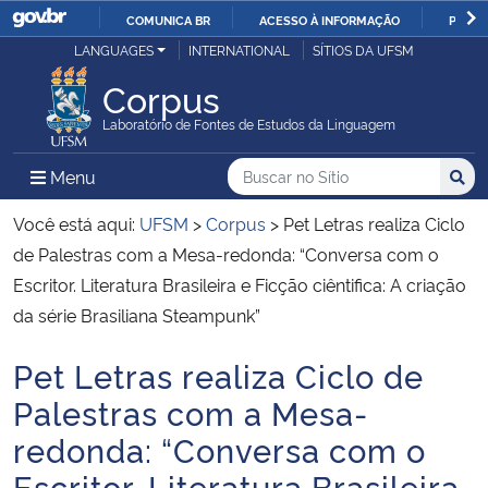
COMUNICA BR
ACESSO À INFORMAÇÃO
PARTI
Casa Civil
LANGUAGES
INTERNATIONAL
SÍTIOS DA UFSM
IR
PARA
Corpus
Ministério da Justiça e Segurança Pública
O
Laboratório de Fontes de Estudos da Linguagem
CONTEÚDO
Ministério da Defesa
Buscar no no Sítio
Busca
Busca:
Menu Principal do Sítio
Menu
Busc
Ministério das Relações Exteriores
Você está aqui:
UFSM
>
Corpus
>
Pet Letras realiza Ciclo
de Palestras com a Mesa-redonda: “Conversa com o
Ministério da Economia
Escritor. Literatura Brasileira e Ficção ciêntifica: A criação
da série Brasiliana Steampunk”
Ministério da Infraestrutura
Pet Letras realiza Ciclo de
Início do conteúdo
Ministério da Agricultura, Pecuária e Abastecimento
Palestras com a Mesa-
redonda: “Conversa com o
Ministério da Educação
Escritor. Literatura Brasileira