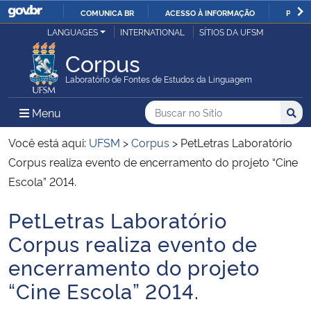
COMUNICA BR
ACESSO À INFORMAÇÃO
PARTI
Casa Civil
LANGUAGES
INTERNATIONAL
SÍTIOS DA UFSM
IR
PARA
Corpus
Ministério da Justiça e Segurança Pública
O
Laboratório de Fontes de Estudos da Linguagem
CONTEÚDO
Ministério da Defesa
Buscar no no Sítio
Busca
Busca:
Menu Principal do Sítio
Menu
Busc
Ministério das Relações Exteriores
Você está aqui:
UFSM
>
Corpus
>
PetLetras Laboratório
Corpus realiza evento de encerramento do projeto “Cine
Ministério da Economia
Escola” 2014.
PetLetras Laboratório
Ministério da Infraestrutura
Início do conteúdo
Corpus realiza evento de
Ministério da Agricultura, Pecuária e Abastecimento
encerramento do projeto
“Cine Escola” 2014.
Ministério da Educação