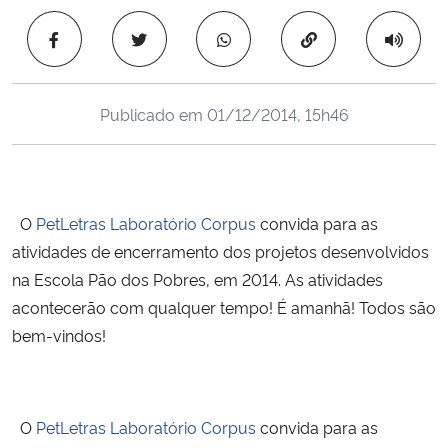
Ministério da Cidadania
Copiar para área 
Ministério da Saúde
Publicado em
01/12/2014, 15h46
Ministério de Minas e Energia
Ministério da Ciência, Tecnologia, Inovações e Comunicações
O
PetLetras Laboratório Corpus
convida para as
Ministério do Meio Ambiente
atividades de encerramento dos projetos desenvolvidos
na Escola Pão dos Pobres, em 2014. As atividades
Ministério do Turismo
acontecerão com qualquer tempo! É amanhã! Todos são
bem-vindos!
Ministério do Desenvolvimento Regional
Controladoria-Geral da União
O
PetLetras Laboratório Corpus
convida para as
Ministério da Mulher, da Família e dos Direitos Humanos