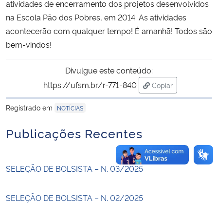
atividades de encerramento dos projetos desenvolvidos
na Escola Pão dos Pobres, em 2014. As atividades
Secretaria-Geral
acontecerão com qualquer tempo! É amanhã! Todos são
bem-vindos!
Secretaria de Governo
Divulgue este conteúdo:
Gabinete de Segurança Institucional
https://ufsm.br/r-771-840
Copiar
para área de trans
Advocacia-Geral da União
Registrado em
NOTÍCIAS
Banco Central do Brasil
Publicações Recentes
Planalto
SELEÇÃO DE BOLSISTA – N. 03/2025
SELEÇÃO DE BOLSISTA – N. 02/2025