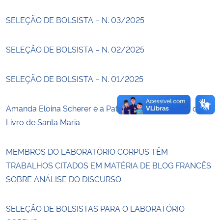
SELEÇÃO DE BOLSISTA – N. 03/2025
Secretaria-Geral
SELEÇÃO DE BOLSISTA – N. 02/2025
Secretaria de Governo
Gabinete de Segurança Institucional
SELEÇÃO DE BOLSISTA – N. 01/2025
Advocacia-Geral da União
Amanda Eloina Scherer é a Patronesse da 51ª Feira do
Livro de Santa Maria
Banco Central do Brasil
MEMBROS DO LABORATÓRIO CORPUS TÊM
Planalto
TRABALHOS CITADOS EM MATÉRIA DE BLOG FRANCÊS
SOBRE ANÁLISE DO DISCURSO
SELEÇÃO DE BOLSISTAS PARA O LABORATÓRIO