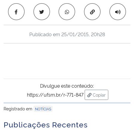
Ministério da Cidadania
Copiar para área 
Ministério da Saúde
Publicado em
25/01/2015, 20h28
Ministério de Minas e Energia
Ministério da Ciência, Tecnologia, Inovações e Comunicações
Ministério do Meio Ambiente
Ministério do Turismo
Divulgue este conteúdo:
https://ufsm.br/r-771-847
Copiar
Ministério do Desenvolvimento Regional
para área de trans
Registrado em
NOTÍCIAS
Controladoria-Geral da União
Publicações Recentes
Ministério da Mulher, da Família e dos Direitos Humanos