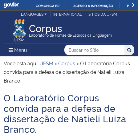
COMUNICA BR
ACESSO À INFORMAÇÃO
PARTI
Casa Civil
LANGUAGES
INTERNATIONAL
SÍTIOS DA UFSM
IR
PARA
Corpus
Ministério da Justiça e Segurança Pública
O
Laboratório de Fontes de Estudos da Linguagem
CONTEÚDO
Ministério da Defesa
Buscar no no Sítio
Busca
Busca:
Menu Principal do Sítio
Menu
Busc
Ministério das Relações Exteriores
Você está aqui:
UFSM
>
Corpus
>
O Laboratório Corpus
convida para a defesa de dissertação de Natieli Luiza
Ministério da Economia
Branco.
O Laboratório Corpus
Ministério da Infraestrutura
Início do conteúdo
convida para a defesa de
Ministério da Agricultura, Pecuária e Abastecimento
dissertação de Natieli Luiza
Branco.
Ministério da Educação