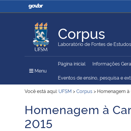
Casa Civil
Ministério da Justiça e
Segurança Pública
Corpus
Ministério da Agricultura,
Ministério da Educação
Laboratório de Fontes de Estudo
Pecuária e Abastecimento
Página inicial
Informações Gera
Ministério do Meio Ambiente
Ministério do Turismo
Menu Principal do Sítio
Menu
Eventos de ensino, pesquisa e ex
Você está aqui:
UFSM
>
Corpus
>
Homenagem à C
Secretaria de Governo
Gabinete de Segurança
Homenagem à Carm
Início do conteúdo
Institucional
2015