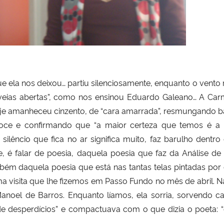
deixou… partiu silenciosamente, enquanto o vento rugia
veias abertas”, como nos ensinou Eduardo Galeano… A Carm
oje amanheceu cinzento, de “cara amarrada”, resmungando b
ce e confirmando que “a maior certeza que temos é a i
 silêncio que fica no ar significa muito, faz barulho dent
e, é falar de poesia, daquela poesia que faz da Análise de
m daquela poesia que está nas tantas telas pintadas por e
 visita que lhe fizemos em Passo Fundo no mês de abril. 
oel de Barros. Enquanto líamos, ela sorria, sorvendo cad
e desperdícios” e compactuava com o que dizia o poeta: “