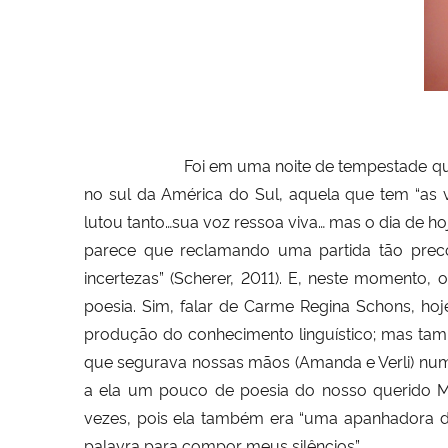
Foi em uma noite de tempestade que ela nos 
no sul da América do Sul, aquela que tem “as 
lutou tanto…sua voz ressoa viva… mas o dia de h
parece que reclamando uma partida tão preco
incertezas” (
Scherer, 2011
). E, neste momento, o
poesia. Sim, falar de Carme Regina Schons, hoj
produção do conhecimento linguístico; mas també
que segurava nossas mãos (Amanda e Verli) numa
a ela um pouco de poesia do nosso querido Man
vezes, pois ela também era “uma apanhadora d
palavra para compor meus silêncios
”.