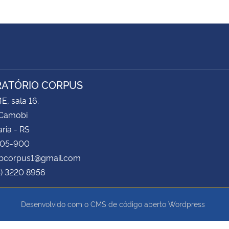
ATÓRIO CORPUS
E, sala 16.
Camobi
ria - RS
105-900
labcorpus1@gmail.com
5) 3220 8956
Desenvolvido com o CMS de código aberto
Wordpress