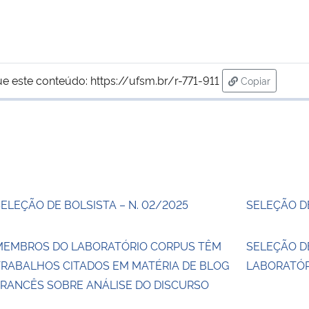
ue este conteúdo:
https://ufsm.br/r-771-911
Copiar
para área de 
ELEÇÃO DE BOLSISTA – N. 02/2025
SELEÇÃO DE
MEMBROS DO LABORATÓRIO CORPUS TÊM
SELEÇÃO D
TRABALHOS CITADOS EM MATÉRIA DE BLOG
LABORATÓR
FRANCÊS SOBRE ANÁLISE DO DISCURSO