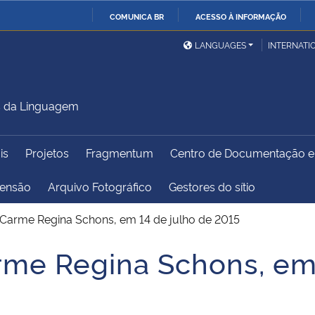
COMUNICA BR
ACESSO À INFORMAÇÃO
Ministério da Defesa
Ministério das Relações
Mini
IR
LANGUAGES
INTERNATI
Exteriores
PARA
O
Ministério da Cidadania
Ministério da Saúde
Mini
CONTEÚDO
s da Linguagem
is
Projetos
Fragmentum
Centro de Documentação 
Ministério do
Controladoria-Geral da
Mini
Desenvolvimento Regional
União
Famí
tensão
Arquivo Fotográfico
Gestores do sítio
Hum
arme Regina Schons, em 14 de julho de 2015
Advocacia-Geral da União
Banco Central do Brasil
Plan
e Regina Schons, em 