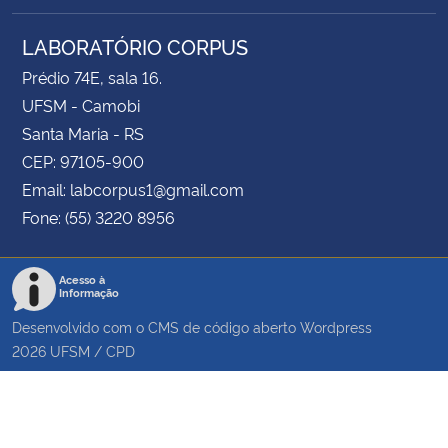
LABORATÓRIO CORPUS
Prédio 74E, sala 16.
UFSM - Camobi
Santa Maria - RS
CEP: 97105-900
Email: labcorpus1@gmail.com
Fone: (55) 3220 8956
Acesso à
Informação
Desenvolvido com o CMS de código aberto
Wordpress
2026
UFSM
/
CPD