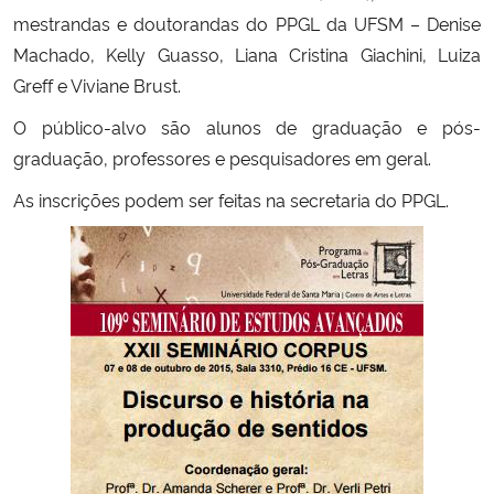
mestrandas e doutorandas do PPGL da UFSM – Denise
Secretaria-Geral
Machado, Kelly Guasso, Liana Cristina Giachini, Luiza
Greff e Viviane Brust.
Secretaria de Governo
O público-alvo são alunos de graduação e pós-
graduação, professores e pesquisadores em geral.
Gabinete de Segurança Institucional
As inscrições podem ser feitas na secretaria do PPGL.
Advocacia-Geral da União
Banco Central do Brasil
Planalto