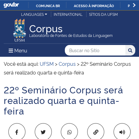
COMUNICA BR
ACESSO À INFORMAÇÃO
PARTI
Casa Civil
LANGUAGES
INTERNATIONAL
SÍTIOS DA UFSM
IR
PARA
Corpus
Ministério da Justiça e Segurança Pública
O
Laboratório de Fontes de Estudos da Linguagem
CONTEÚDO
Ministério da Defesa
Buscar no no Sítio
Busca
Busca:
Menu Principal do Sítio
Menu
Busc
Ministério das Relações Exteriores
Você está aqui:
UFSM
>
Corpus
>
22º Seminário Corpus
será realizado quarta e quinta-feira
Ministério da Economia
22º Seminário Corpus será
Início do conteúdo
Ministério da Infraestrutura
realizado quarta e quinta-
feira
Ministério da Agricultura, Pecuária e Abastecimento
Ministério da Educação
Copiar para área 