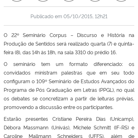
Ministério da Cidadania
Publicado em
05/10/2015, 12h21
Ministério da Saúde
O 22º Seminário Corpus – Discurso e História na
Ministério de Minas e Energia
Produção de Sentidos será realizado quarta (7) e quinta-
feira (8), das 14h às 18h, na sala 3310 do prédio 16.
Ministério da Ciência, Tecnologia, Inovações e Comunicações
O seminário tem um formato diferenciado: os
Ministério do Meio Ambiente
convidados ministram palestras que em seu todo
configuram o 109º Seminário de Estudos Avançados do
Ministério do Turismo
Programa de Pós Graduação em Letras (PPGL), no qual
os debates se concretizam a partir de leituras prévias,
Ministério do Desenvolvimento Regional
promovendo a discussão entre os participantes.
Estarão presentes Cristiane Pereira Dias (Unicamp),
Controladoria-Geral da União
Débora Massmann (Univás), Michele Schmitt (IF-RS) e
Caroline Mallmann Schneiders (UFFS), além de
Ministério da Mulher, da Família e dos Direitos Humanos