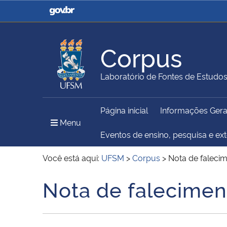
Casa Civil
Ministério da Justiça e
Segurança Pública
Corpus
Ministério da Agricultura,
Ministério da Educação
Laboratório de Fontes de Estudo
Pecuária e Abastecimento
Página inicial
Informações Gera
Ministério do Meio Ambiente
Ministério do Turismo
Menu Principal do Sítio
Menu
Eventos de ensino, pesquisa e ex
Você está aqui:
UFSM
>
Corpus
>
Nota de faleci
Secretaria de Governo
Gabinete de Segurança
Nota de falecimen
Início do conteúdo
Institucional