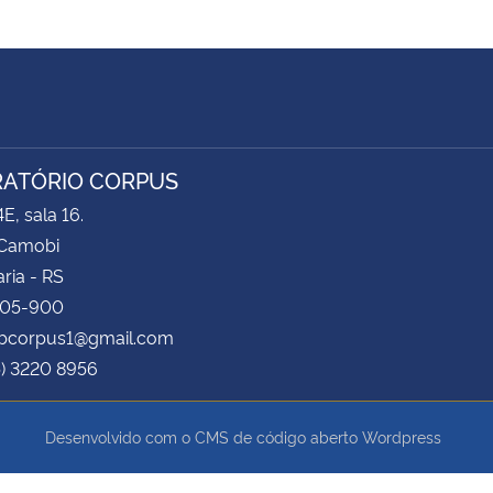
ATÓRIO CORPUS
E, sala 16.
Camobi
ria - RS
105-900
labcorpus1@gmail.com
5) 3220 8956
Desenvolvido com o CMS de código aberto
Wordpress