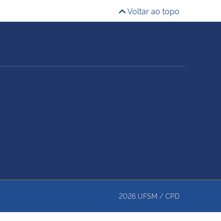
Voltar ao topo
2026
UFSM
/
CPD