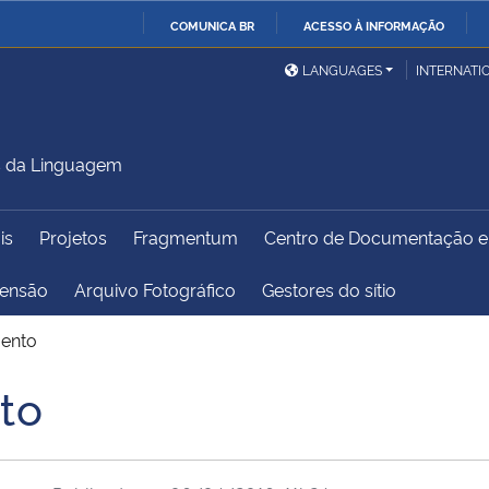
COMUNICA BR
ACESSO À INFORMAÇÃO
Ministério da Defesa
Ministério das Relações
Mini
IR
LANGUAGES
INTERNATI
Exteriores
PARA
O
Ministério da Cidadania
Ministério da Saúde
Mini
CONTEÚDO
s da Linguagem
is
Projetos
Fragmentum
Centro de Documentação 
Ministério do
Controladoria-Geral da
Mini
Desenvolvimento Regional
União
Famí
tensão
Arquivo Fotográfico
Gestores do sítio
Hum
mento
Advocacia-Geral da União
Banco Central do Brasil
Plan
to