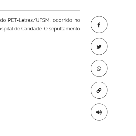
 do PET-Letras/UFSM, ocorrido no
Hospital de Caridade. O sepultamento
Copiar para áre