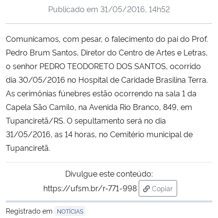
Publicado em
31/05/2016, 14h52
Ministério da Cidadania
Ministério da Saúde
Comunicamos, com pesar, o falecimento do pai do Prof.
Pedro Brum Santos, Diretor do Centro de Artes e Letras,
Ministério de Minas e Energia
o senhor PEDRO TEODORETO DOS SANTOS, ocorrido
dia 30/05/2016 no Hospital de Caridade Brasilina Terra.
Ministério da Ciência, Tecnologia, Inovações e Comunicações
As cerimônias fúnebres estão ocorrendo na sala 1 da
Capela São Camilo, na Avenida Rio Branco, 849, em
Ministério do Meio Ambiente
Tupanciretã/RS. O sepultamento será no dia
31/05/2016, as 14 horas, no Cemitério municipal de
Ministério do Turismo
Tupanciretã.
Ministério do Desenvolvimento Regional
Divulgue este conteúdo:
https://ufsm.br/r-771-998
Copiar
Controladoria-Geral da União
para área de trans
Registrado em
NOTÍCIAS
Ministério da Mulher, da Família e dos Direitos Humanos