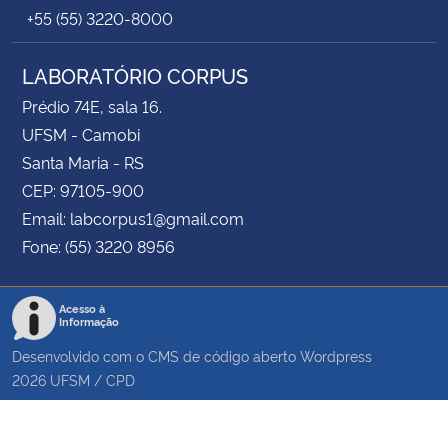
+55 (55) 3220-8000
LABORATÓRIO CORPUS
Prédio 74E, sala 16.
UFSM - Camobi
Santa Maria - RS
CEP: 97105-900
Email: labcorpus1@gmail.com
Fone: (55) 3220 8956
Acesso à
Informação
Desenvolvido com o CMS de código aberto
Wordpress
2026
UFSM
/
CPD