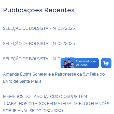
Publicações Recentes
Secretaria-Geral
Secretaria de Governo
SELEÇÃO DE BOLSISTA – N. 03/2025
Gabinete de Segurança Institucional
SELEÇÃO DE BOLSISTA – N. 02/2025
Advocacia-Geral da União
SELEÇÃO DE BOLSISTA – N. 01/2025
Banco Central do Brasil
Amanda Eloina Scherer é a Patronesse da 51ª Feira do
Planalto
Livro de Santa Maria
MEMBROS DO LABORATÓRIO CORPUS TÊM
TRABALHOS CITADOS EM MATÉRIA DE BLOG FRANCÊS
SOBRE ANÁLISE DO DISCURSO