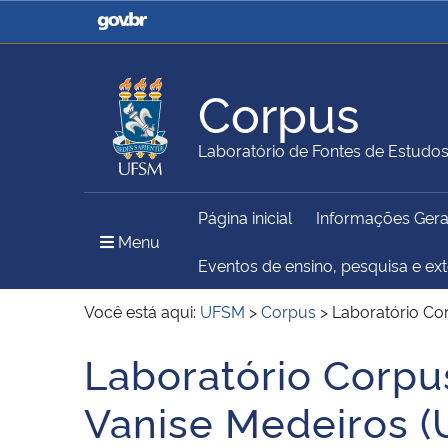
Casa Civil
Ministério da Justiça e
Segurança Pública
Corpus
Ministério da Agricultura,
Ministério da Educação
Laboratório de Fontes de Estudo
Pecuária e Abastecimento
Página inicial
Informações Gera
Ministério do Meio Ambiente
Ministério do Turismo
Menu Principal do Sítio
Menu
Eventos de ensino, pesquisa e ex
Você está aqui:
UFSM
>
Corpus
>
Laboratório Co
Secretaria de Governo
Gabinete de Segurança
Laboratório Corpu
Início do conteúdo
Institucional
Vanise Medeiros (