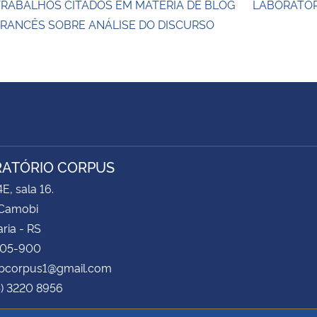
TRABALHOS CITADOS EM MATÉRIA DE BLOG
LABORATÓR
FRANCÊS SOBRE ANÁLISE DO DISCURSO
ATÓRIO CORPUS
E, sala 16.
Camobi
ria - RS
105-900
labcorpus1@gmail.com
5) 3220 8956