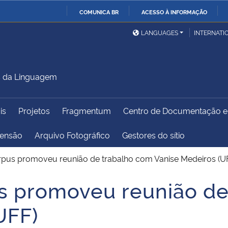
COMUNICA BR
ACESSO À INFORMAÇÃO
Ministério da Defesa
Ministério das Relações
Mini
IR
LANGUAGES
INTERNATI
Exteriores
PARA
O
Ministério da Cidadania
Ministério da Saúde
Mini
CONTEÚDO
s da Linguagem
is
Projetos
Fragmentum
Centro de Documentação 
Ministério do
Controladoria-Geral da
Mini
Desenvolvimento Regional
União
Famí
tensão
Arquivo Fotográfico
Gestores do sítio
Hum
rpus promoveu reunião de trabalho com Vanise Medeiros (U
Advocacia-Geral da União
Banco Central do Brasil
Plan
s promoveu reunião de
UFF)